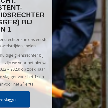
CHT:
STENT-
IDSRECHTER
GGER) BIJ
N 1
ensrechter kan ons eerste
n wedstrijden spelen.
huidige grensrechter bij
pt, zijn we voor het nieuwe
2022 – 2023) op zoek naar
e
e vlagger voor het 1
en
e
er voor het 2
elftal.
d vlagger