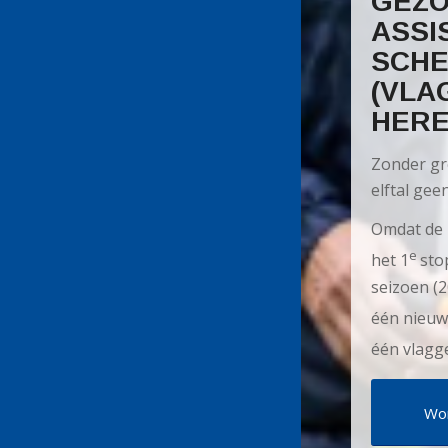
GEZO
ASSI
SCHE
(VLA
HERE
Zonder gr
elftal gee
Omdat de 
e
het 1
sto
seizoen (
één nieuw
één vlagg
Wor