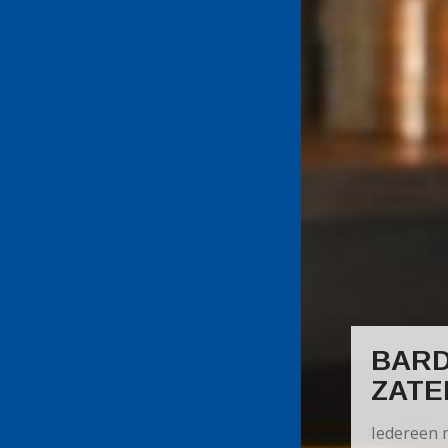
BARD
ZATE
Iedereen 