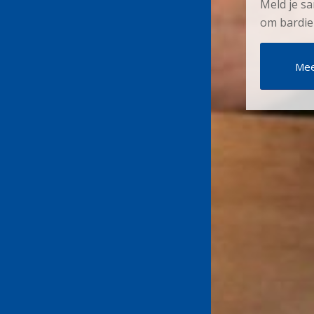
Meld je s
om bardien
Mee