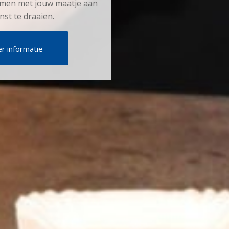
amen met jouw maatje aan
st te draaien.
r informatie