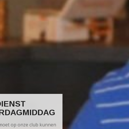
IENST
RDAGMIDDAG
moet op onze club kunnen