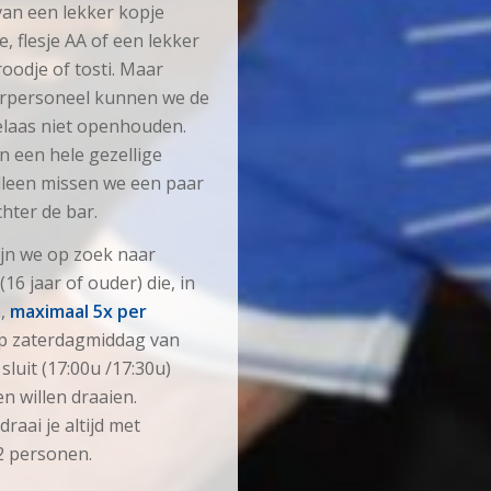
van een lekker kopje
e, flesje AA of een lekker
oodje of tosti. Maar
rpersoneel kunnen we de
elaas niet openhouden.
 een hele gezellige
alleen missen we een paar
hter de bar.
jn we op zoek naar
16 jaar of ouder) die, in
n,
maximaal 5x per
p zaterdagmiddag van
 sluit (17:00u /17:30u)
n willen draaien.
draai je altijd met
2 personen.