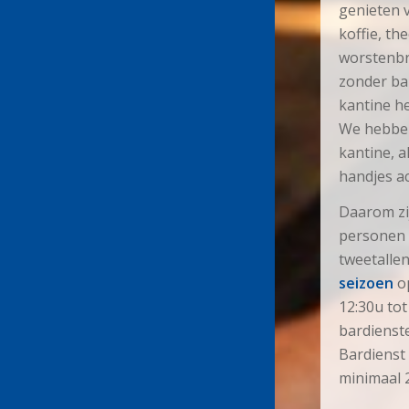
genieten 
koffie, the
worstenbr
zonder ba
kantine h
We hebben
kantine, 
handjes ac
Daarom zi
personen (
tweetalle
seizoen
o
12:30u tot
bardienste
Bardienst 
minimaal 