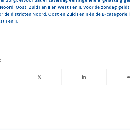
er zorgt ervoor dat er zaterdag een algehele afgelasting ge
 Noord, Oost, Zuid I en II en West I en II. Voor de zondag geldt
 de districten Noord, Oost en Zuid I en II én de B-categorie 
t I en II.
k