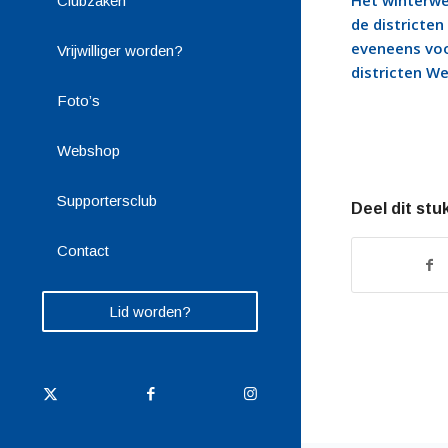
Het winterwe
Clubzaken
de districten
eveneens voor
Vrijwilliger worden?
districten Wes
Foto’s
Webshop
Supportersclub
Deel dit stu
Contact
Lid worden?