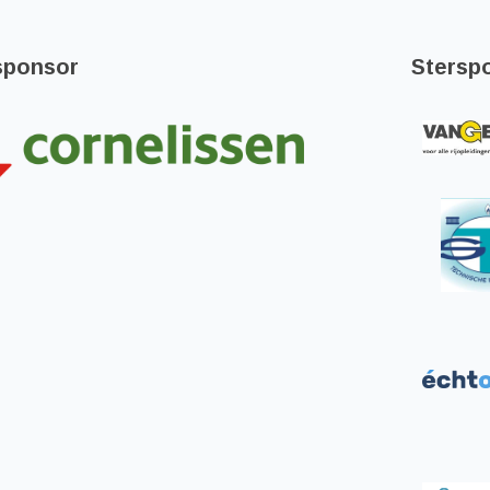
sponsor
Stersp