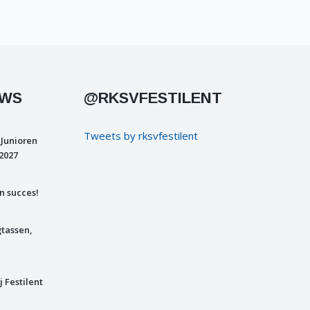
UWS
@RKSVFESTILENT
Tweets by rksvfestilent
 Junioren
2027
n succes!
gtassen,
j Festilent