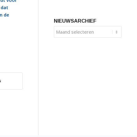
ldt voor
 dat
in de
NIEUWSARCHIEF