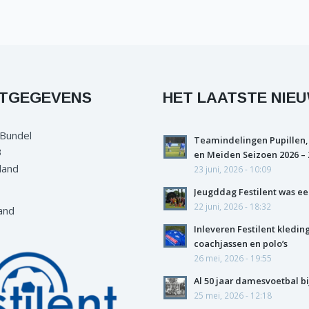
TGEGEVENS
HET LAATSTE NIE
 Bundel
Teamindelingen Pupillen,
3
en Meiden Seizoen 2026 – 
land
23 juni, 2026 - 10:09
Jeugddag Festilent was ee
22 juni, 2026 - 18:32
and
Inleveren Festilent kledin
coachjassen en polo’s
26 mei, 2026 - 19:55
Al 50 jaar damesvoetbal bi
25 mei, 2026 - 12:18