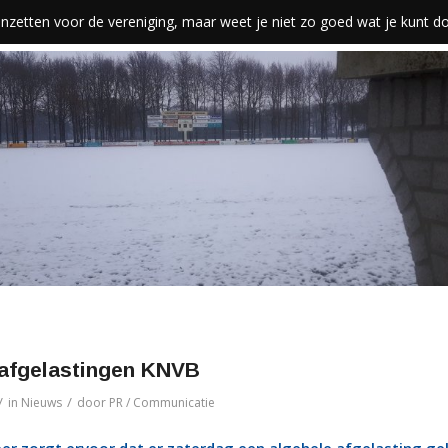
len inzetten voor de vereniging, maar weet je niet zo goed wat je kunt 
 afgelastingen KNVB
/
/
in
Nieuws
door
PR / Communicatie