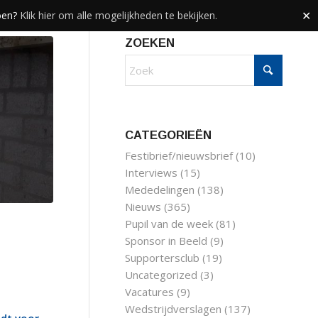
doen?
Klik hier om alle mogelijkheden te bekijken.
✕
ZOEKEN
CATEGORIEËN
Festibrief/nieuwsbrief
(10)
Interviews
(15)
Mededelingen
(138)
Nieuws
(365)
Pupil van de week
(81)
Sponsor in Beeld
(9)
Supportersclub
(19)
Uncategorized
(3)
Vacatures
(9)
Wedstrijdverslagen
(137)