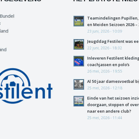
 Bundel
Teamindelingen Pupillen,
3
en Meiden Seizoen 2026 – 
land
23 juni, 2026 - 10:09
Jeugddag Festilent was ee
22 juni, 2026 - 18:32
and
Inleveren Festilent kledin
coachjassen en polo’s
26 mei, 2026 - 19:55
Al 50 jaar damesvoetbal bi
25 mei, 2026 - 12:18
Einde van het seizoen inzi
doorgaan, stoppen of over
naar een andere club?
25 mei, 2026 - 11:44