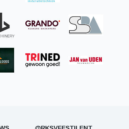
UWS
@RKSVFESTILENT