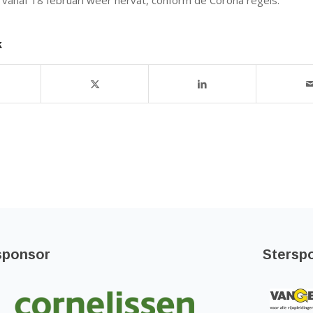
n vanaf 18 februari weer hervat, conform de Corona regels.
k
sponsor
Stersp