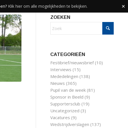
doen?
Klik hier om alle mogelijkheden te bekijken.
✕
ZOEKEN
CATEGORIEËN
Festibrief/nieuwsbrief
(10)
Interviews
(15)
Mededelingen
(138)
Nieuws
(365)
Pupil van de week
(81)
Sponsor in Beeld
(9)
Supportersclub
(19)
Uncategorized
(3)
Vacatures
(9)
Wedstrijdverslagen
(137)