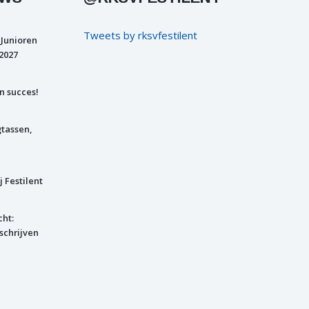
Tweets by rksvfestilent
 Junioren
2027
n succes!
gtassen,
j Festilent
cht:
schrijven