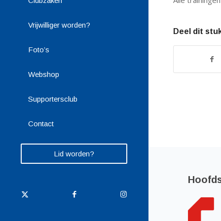
Alle traininge
Clubzaken
Vrijwilliger worden?
Deel dit stu
Foto’s
Webshop
Supportersclub
Contact
Lid worden?
Hoofd