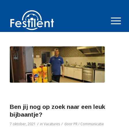
Ben jij nog op zoek naar een leuk
bijbaantje?
/
/
7 oktober, 2021
in
Vacatures
door
PR / Communicatie