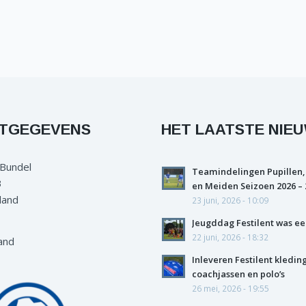
TGEGEVENS
HET LAATSTE NIE
 Bundel
Teamindelingen Pupillen,
3
en Meiden Seizoen 2026 – 
land
23 juni, 2026 - 10:09
Jeugddag Festilent was ee
22 juni, 2026 - 18:32
and
Inleveren Festilent kledin
coachjassen en polo’s
26 mei, 2026 - 19:55