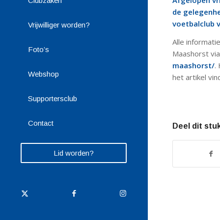
Afgelopen vr
Clubzaken
de gelegenhe
voetbalclub 
Vrijwilliger worden?
Alle informat
Foto’s
Maashorst via
maashorst/
.
Webshop
het artikel vi
Supportersclub
Contact
Deel dit stu
Lid worden?