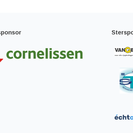
sponsor
Stersp