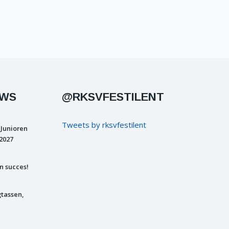
UWS
@RKSVFESTILENT
Tweets by rksvfestilent
 Junioren
2027
n succes!
gtassen,