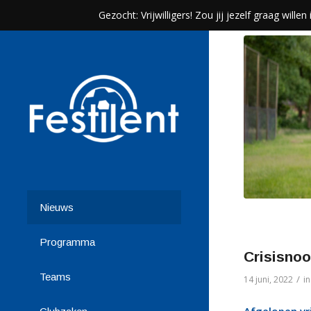
Gezocht: Vrijwilligers! Zou jij jezelf graag wil
Nieuws
Programma
Crisisnoo
Teams
/
14 juni, 2022
i