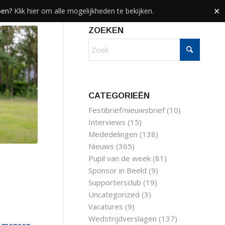
doen?
Klik hier om alle mogelijkheden te bekijken.
✕
ZOEKEN
CATEGORIEËN
Festibrief/nieuwsbrief
(10)
Interviews
(15)
Mededelingen
(138)
Nieuws
(365)
Pupil van de week
(81)
Sponsor in Beeld
(9)
Supportersclub
(19)
Uncategorized
(3)
Vacatures
(9)
Wedstrijdverslagen
(137)