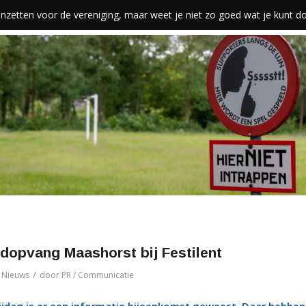
len inzetten voor de vereniging, maar weet je niet zo goed wat je kunt 
dopvang Maashorst bij Festilent
/
n
Nieuws
door
PR / Communicatie