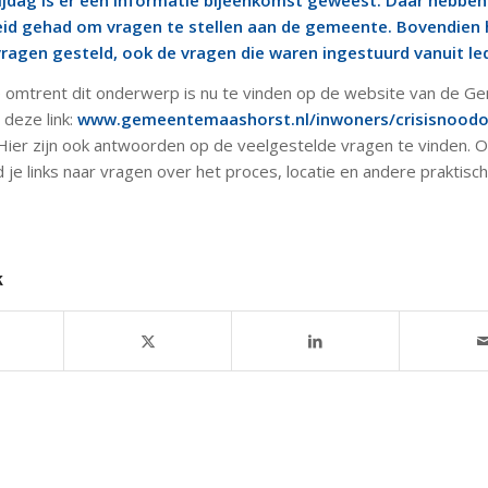
ijdag is er een informatie bijeenkomst geweest. Daar hebbe
id gehad om vragen te stellen aan de gemeente. Bovendien 
vragen gesteld, ook de vragen die waren ingestuurd vanuit le
ie omtrent dit onderwerp is nu te vinden op de website van de 
 deze link:
www.gemeentemaashorst.nl/inwoners/crisisnood
 Hier zijn ook antwoorden op de veelgestelde vragen te vinden. 
nd je links naar vragen over het proces, locatie en andere praktisc
k