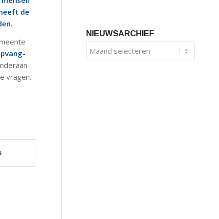
n mensen
heeft de
den.
NIEUWSARCHIEF
Gemeente
opvang-
Onderaan
he vragen.