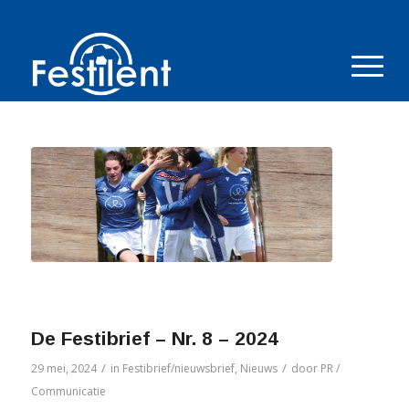
De Festibrief – Nr. 8 – 2024
/
/
29 mei, 2024
in
Festibrief/nieuwsbrief
,
Nieuws
door
PR /
Communicatie