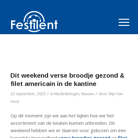
Dit weekend verse broodje gezond &
filet americain in de kantine
/
/
23 september, 2023
in
Mededelingen
,
Nieuws
door
Stijn Van
Hout
Op dit moment zijn we aan het kijken hoe we het
assortiment van de keuken kunnen uitbreiden. Dit
weekend hebben we er daarom voor gekozen om een
beperkte hoeveelheid
verse broodjes gezond
en
filet