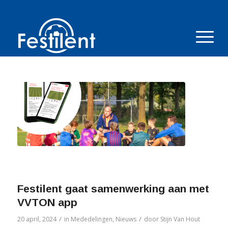
Festilent gaat samenwerking aan met
VVTON app
/
/
20 april, 2024
in
Mededelingen
,
Nieuws
door
Stijn Van Hout