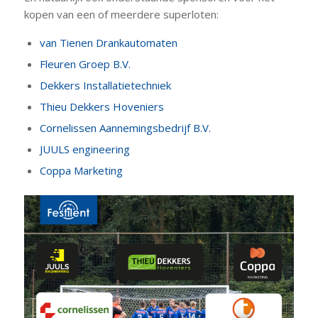
kopen van een of meerdere superloten:
van Tienen Drankautomaten
Fleuren Groep B.V.
Dekkers Installatietechniek
Thieu Dekkers Hoveniers
Cornelissen Aannemingsbedrijf B.V.
JUULS engineering
Coppa Marketing