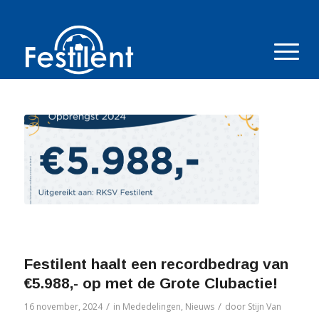
Festilent haalt een recordbedrag van
€5.988,- op met de Grote Clubactie!
/
/
16 november, 2024
in
Mededelingen
,
Nieuws
door
Stijn Van