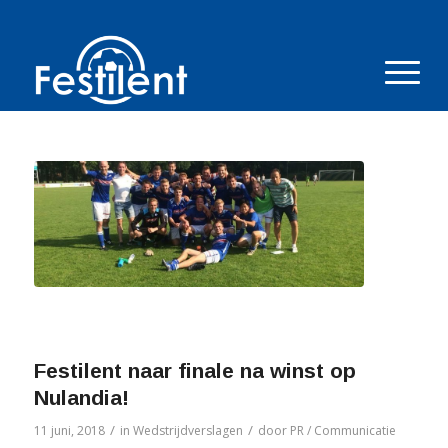
Festilent naar finale na winst op
Nulandia!
/
/
11 juni, 2018
in
Wedstrijdverslagen
door
PR / Communicatie