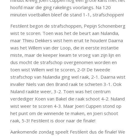
minuut kreeg Joeri Cuppen nog een grote kans met het
hoofd maar die ging rakelings voorlangs. Na 120
minuten voetballen bleef de stand 1-1, strafschoppen!
Festilent begon de strafschoppen, Pepijn Schonenberg
wist te scoren. Toen was het de beurt aan Nulandia,
maar Thieu Dekkers wist hem eruit te houden! Daarna
was het Willem van der Loop, die in eerste instantie
miste, maar de keeper kwam te vroeg van zijn lijn en
dus mocht de strafschop overgenomen worden en
toen wist Willem wel te scoren, 2-0! De tweede
strafschop van Nulandia ging wel raak, 2-1. Daarna wist
invaller Niels van den Brand raak te schieten 3-1. Ook
Nuland raakte weer, 3-2. Toen was het centrum
verdediger Koen van Bakel die raak schoot 4-2. Nuland
wist weer te scoren 4-3. Maar Joeri Cuppen stond op
het punt om de winnende te maken, en Joeri schoot
raak, 5-3! Festilent is door naar de finale!
Aankomende zondag speelt Festilent dus de finale! We