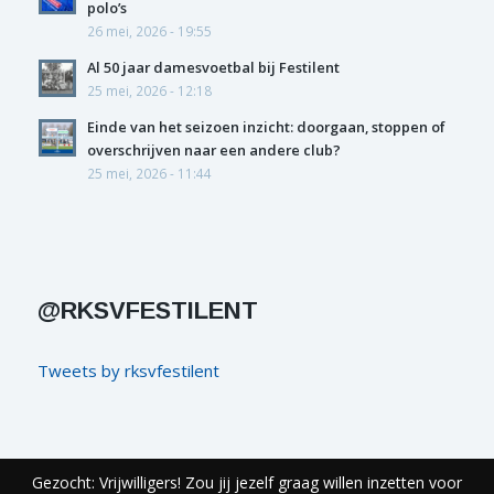
polo’s
26 mei, 2026 - 19:55
Al 50 jaar damesvoetbal bij Festilent
25 mei, 2026 - 12:18
Einde van het seizoen inzicht: doorgaan, stoppen of
overschrijven naar een andere club?
25 mei, 2026 - 11:44
@RKSVFESTILENT
Tweets by rksvfestilent
Gezocht: Vrijwilligers! Zou jij jezelf graag willen inzetten voor