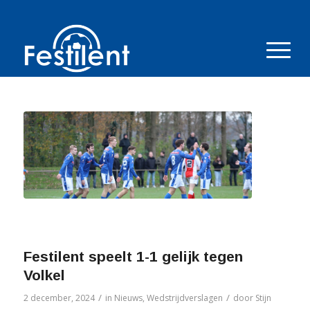
Festilent speelt 1-1 gelijk tegen
Volkel
/
/
2 december, 2024
in
Nieuws
,
Wedstrijdverslagen
door
Stijn