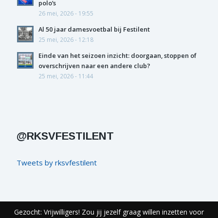
polo’s
26 mei, 2026 - 19:55
Al 50 jaar damesvoetbal bij Festilent
25 mei, 2026 - 12:18
Einde van het seizoen inzicht: doorgaan, stoppen of
overschrijven naar een andere club?
25 mei, 2026 - 11:44
@RKSVFESTILENT
Tweets by rksvfestilent
Gezocht: Vrijwilligers! Zou jij jezelf graag willen inzetten voor