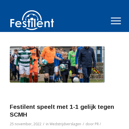
Festilent speelt met 1-1 gelijk tegen
SCMH
/
/
25 november, 2022
in
Wedstrijdverslagen
door
PR /