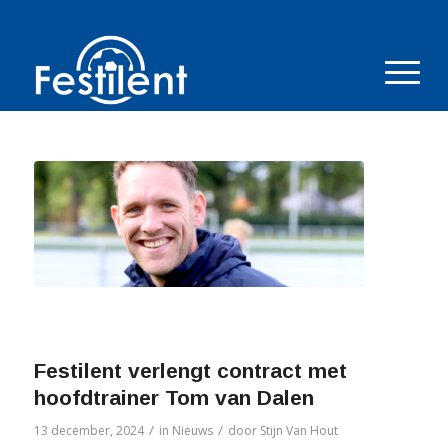
Festilent verlengt contract met
hoofdtrainer Tom van Dalen
/
/
13 december, 2024
in
Nieuws
door
Stijn Van Hout