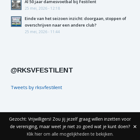
Al 50 jaar damesvoetbal bij Festilent
25 mei, 2026 - 12:18
Einde van het seizoen inzicht: doorgaan, stoppen of
overschrijven naar een andere club?
25 mei, 2026 - 11:44
@RKSVFESTILENT
Tweets by rksvfestilent
Gezocht: Vrijwilligers! Zou jij jezelf graag willen inzetten voor
© COPYRIGHT FESTILENT - REALISATIE
ECHT ONLINE
de vereniging, maar weet je niet zo goed wat je kunt doen?
✕
Privacyverklaring & Disclaimer
Colofon
Contact
Klik hier om alle mogelijkheden te bekijken.
Alcoholbeleid Festilent