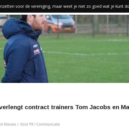
len inzetten voor de vereniging, maar weet je niet zo goed wat je kunt 
 verlengt contract trainers Tom Jacobs en Ma
/
in
Nieuws
door
PR / Communicatie