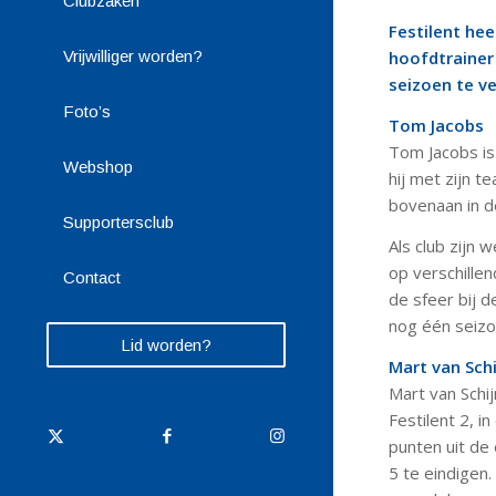
Clubzaken
Festilent he
Vrijwilliger worden?
hoofdtrainer
seizoen te v
Foto’s
Tom Jacobs
Tom Jacobs is
Webshop
hij met zijn 
bovenaan in d
Supportersclub
Als club zijn
op verschillen
Contact
de sfeer bij 
nog één seiz
Lid worden?
Mart van Schi
Mart van Schi
Festilent 2, in
punten uit de
5 te eindigen