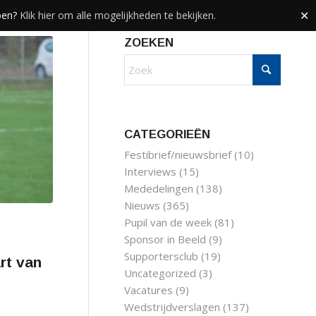
doen?
Klik hier om alle mogelijkheden te bekijken.
✕
ZOEKEN
CATEGORIEËN
Festibrief/nieuwsbrief
(10)
Interviews
(15)
Mededelingen
(138)
Nieuws
(365)
Pupil van de week
(81)
Sponsor in Beeld
(9)
Supportersclub
(19)
rt van
Uncategorized
(3)
Vacatures
(9)
Wedstrijdverslagen
(137)