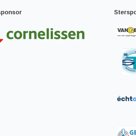
sponsor
Stersp