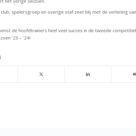
t het vorige seizoen.
e club, spelersgroep en overige staf zeer blij met de verlening va
enst de hoofdtrainers heel veel succes in de tweede competitieh
zoen ’23 – ’24!
k