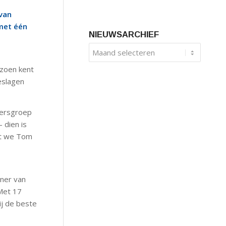
van
 met één
NIEUWSARCHIEF
izoen kent
eslagen
lersgroep
 dien is
dat we Tom
iner van
 Met 17
ij de beste