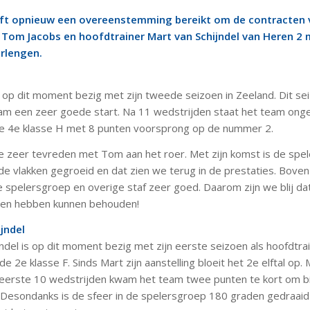
eft opnieuw een overeenstemming bereikt om de contracten 
 Tom Jacobs en hoofdtrainer Mart van Schijndel van Heren 2
erlengen.
 op dit moment bezig met zijn tweede seizoen in Zeeland. Dit se
team een zeer goede start. Na 11 wedstrijden staat het team ong
e 4e klasse H met 8 punten voorsprong op de nummer 2.
 we zeer tevreden met Tom aan het roer. Met zijn komst is de spe
de vlakken gegroeid en dat zien we terug in de prestaties. Boven-
de spelersgroep en overige staf zeer goed. Daarom zijn we blij 
oen hebben kunnen behouden!
jndel
jndel is op dit moment bezig met zijn eerste seizoen als hoofdtra
 de 2e klasse F. Sinds Mart zijn aanstelling bloeit het 2e elftal op.
 eerste 10 wedstrijden kwam het team twee punten te kort om b
. Desondanks is de sfeer in de spelersgroep 180 graden gedraaid