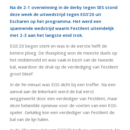
Na de 2-1 overwinning in de derby tegen SES stond
deze week de uitwedstrijd tegen EGS’20 uit
Escharen op het programma. Het werd een
spannende wedstrijd waarin Festilent uiteindelijk
met 2-3 aan het langste eind trok.
EGS’20 begon sterk en was in de eerste helft de
betere ploeg. De thuisploeg won de meeste duels op
het middenveld en was vaak in bezit van de tweede
bal, waardoor de druk op de verdediging van Festilent
groot bleef.
In de 9e minuut was EGS dicht bij een treffer. Na een
aanval aan de linkerkant werd de bal eerst
weggewerkt door een verdediger van Festilent, maar
deze belandde opnieuw voor de voeten van een EGS-
speler. Gelukkig kon een verdediger van Festilent de
bal van de lijn halen.
In de 25e minuut kwam EGS’20 toch op voorsprong. Na