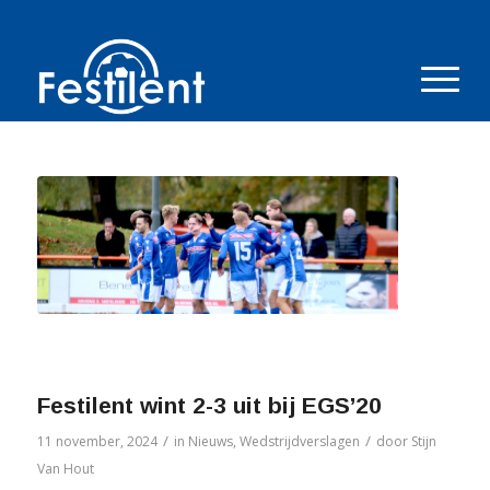
Festilent wint 2-3 uit bij EGS’20
/
/
11 november, 2024
in
Nieuws
,
Wedstrijdverslagen
door
Stijn
Van Hout