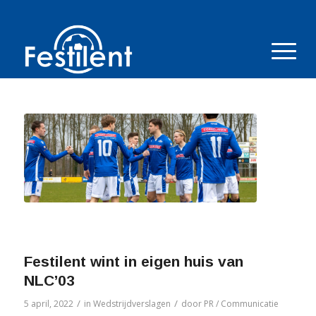
Festilent wint in eigen huis van
NLC’03
/
/
5 april, 2022
in
Wedstrijdverslagen
door
PR / Communicatie