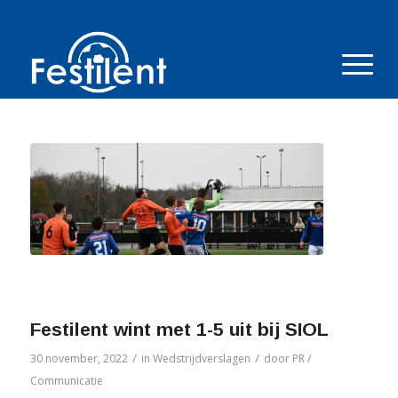
Festilent wint met 1-5 uit bij SIOL
/
/
30 november, 2022
in
Wedstrijdverslagen
door
PR /
Communicatie