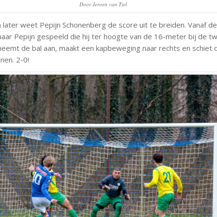
Door Jeroen van Tiel
later weet Pepijn Schonenberg de score uit te breiden. Vanaf de 
naar Pepijn gespeeld die hij ter hoogte van de 16-meter bij de t
 neemt de bal aan, maakt een kapbeweging naar rechts en schiet d
nen. 2-0!