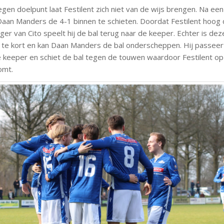
gen doelpunt laat Festilent zich niet van de wijs brengen. Na een 
aan Manders de 4-1 binnen te schieten. Doordat Festilent hoog 
er van Cito speelt hij de bal terug naar de keeper. Echter is dez
 te kort en kan Daan Manders de bal onderscheppen. Hij passeer
 keeper en schiet de bal tegen de touwen waardoor Festilent op
omt.