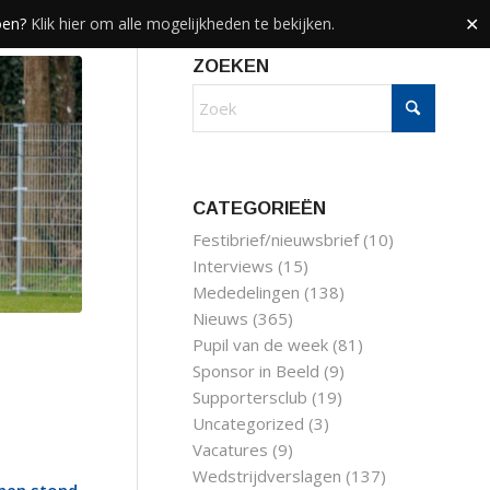
doen?
Klik hier om alle mogelijkheden te bekijken.
✕
ZOEKEN
CATEGORIEËN
Festibrief/nieuwsbrief
(10)
Interviews
(15)
Mededelingen
(138)
Nieuws
(365)
Pupil van de week
(81)
Sponsor in Beeld
(9)
Supportersclub
(19)
Uncategorized
(3)
Vacatures
(9)
Wedstrijdverslagen
(137)