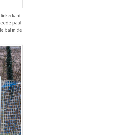
linkerkant
weede paal
e bal in de