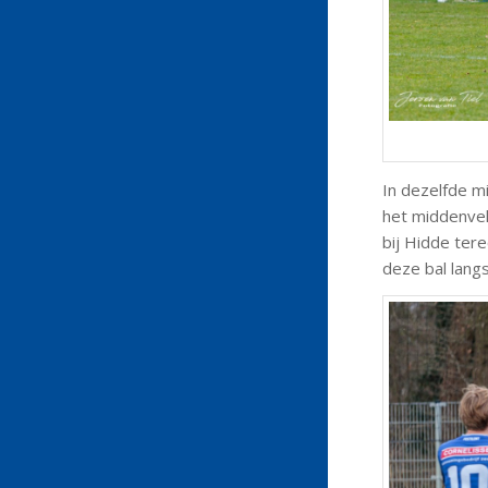
In dezelfde m
het middenvel
bij Hidde tere
deze bal langs