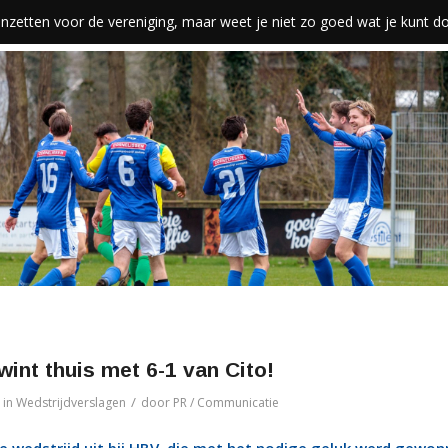
len inzetten voor de vereniging, maar weet je niet zo goed wat je kunt 
 wint thuis met 6-1 van Cito!
/
in
Wedstrijdverslagen
door
PR / Communicatie