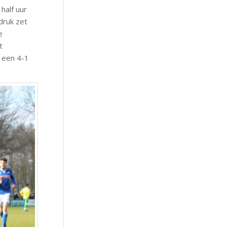
half uur
druk zet
e
t
 een 4-1