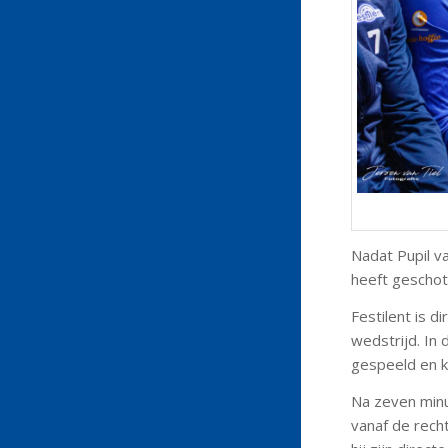
Nadat Pupil va
heeft geschote
Festilent is 
wedstrijd. In
gespeeld en kr
Na zeven minu
vanaf de rech