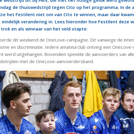
ge wedstrijd uit bij HBV, die met het nodige geluk werd gewo
ndag de thuiswedstrijd tegen Cito op het programma. In de 
kte het Festilent niet om van Cito te winnen, maar daar kwam
eindelijk verandering in. Lees hieronder hoe Festilent deze w
 trok en als winnaar van het veld stapte:
eerde dit weekend de OneLove-campagne. Dit vanwege de intern
isme en discriminatie. Iedere amateurclub ontving een OneLove-
lent werd uitgehangen. Bovendien speelde de aanvoerders van alle
dstrijden met de OneLove-aanvoerdersband.