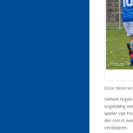
Door deze vro
Geheel tegen d
ongelukkig een
speler van Fe
der Horst word
verdwijnen.