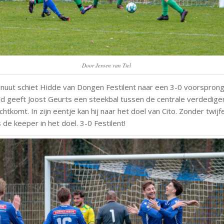
Door Jeroen van Tiel
inuut schiet Hidde van Dongen Festilent naar een 3-0 voorsprong
d geeft Joost Geurts een steekbal tussen de centrale verdedige
chtkomt. In zijn eentje kan hij naar het doel van Cito. Zonder twijfel
 de keeper in het doel. 3-0 Festilent!