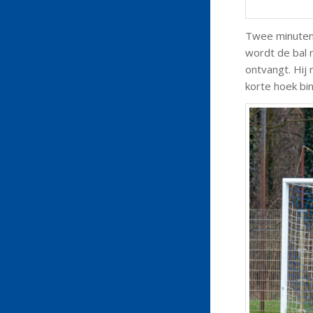
Twee minuten 
wordt de bal 
ontvangt. Hij
korte hoek bin