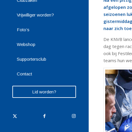
Na een pitti
Clubzaken
afgelopen zo
seizoenen lu
Vrijwilliger worden?
gistermiddag 
naar zich toe
Foto’s
De KNVB lanc
Webshop
dag tegen rac
ook bij Festi
Supportersclub
teams hun we
Contact
Lid worden?