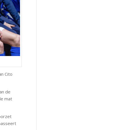
an Cito
van de
de mat
oorzet
passeert