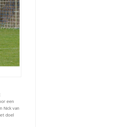
t
door een
n Nick van
het doel