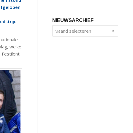
nnen stond
afgelopen
NIEUWSARCHIEF
edstrijd
ationale
vlag, welke
 Festilent