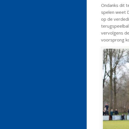
Ondanks dit te
spelen weet D
op de verdedig
terugspeelbal
vervolgens de
voorsprong k