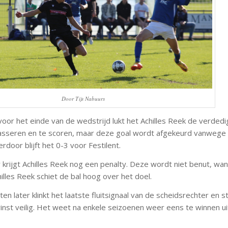
Door Tijs Nabuurs
voor het einde van de wedstrijd lukt het Achilles Reek de verdedi
passeren en te scoren, maar deze goal wordt afgekeurd vanwege
erdoor blijft het 0-3 voor Festilent.
r krijgt Achilles Reek nog een penalty. Deze wordt niet benut, wa
illes Reek schiet de bal hoog over het doel.
en later klinkt het laatste fluitsignaal van de scheidsrechter en st
inst veilig. Het weet na enkele seizoenen weer eens te winnen uit