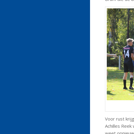
Voor rust krij
Achilles Reek
weet opnieuw 