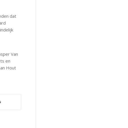
leden dat
ard
ndelijk
Jasper Van
rts en
van Hout