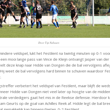
Door Tijs Nabuurs
indere veldspel, lukt het Festilent na twintig minuten op 0-1 vo
 een mooi lange pass van Vince de Kleijn ontvangt Jasper van de
peelt deze knap naar Hidde van Dongen die de bal vervolgens afle
Hij weet de bal vervolgens hard binnen te schuiven waardoor Fes
.
treffer verbetert het veldspel van Festilent, maar blijft de weds
neer Hidde van Dongen niet veel later op hoogte van de middenl
trale verdedigers gaat het mis in de Reekse defensie. Hierdoor 
m Geurts op de goal van Achilles Reek af. Hidde legt de bal bre
l gemakkelijk kan binnenschieten. 0-2 Festilent.