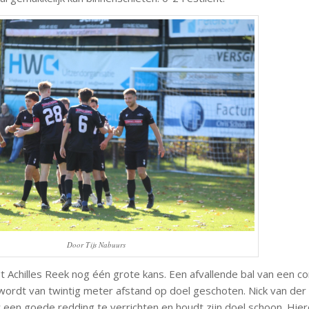
Door Tijs Nabuurs
gt Achilles Reek nog één grote kans. Een afvallende bal van een c
 wordt van twintig meter afstand op doel geschoten. Nick van der
een goede redding te verrichten en houdt zijn doel schoon. Hie