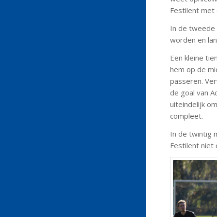
Festilent met
In de tweede h
worden en lan
Een kleine tie
hem op de midd
passeren. Verv
de goal van Ac
uiteindelijk o
compleet.
In de twintig 
Festilent niet