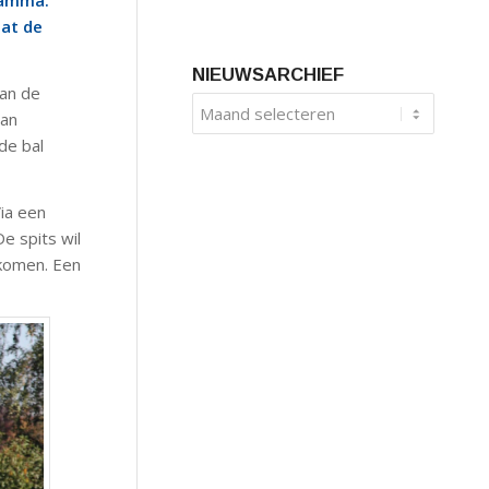
ramma.
dat de
NIEUWSARCHIEF
aan de
van
de bal
Via een
e spits wil
 komen. Een