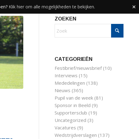
doen?
Klik hier om alle mogelijkheden te bekijken.
✕
ZOEKEN
CATEGORIEËN
Festibrief/nieuwsbrief
(10)
Interviews
(15)
Mededelingen
(138)
Nieuws
(365)
Pupil van de week
(81)
Sponsor in Beeld
(9)
Supportersclub
(19)
Uncategorized
(3)
Vacatures
(9)
Wedstrijdverslagen
(137)