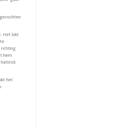
itgevochten
. Het lukt
 te
richting
et hem
 hattrick
ukt het
n.