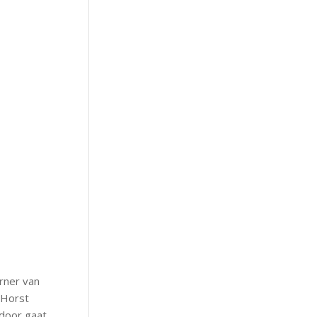
orner van
 Horst
rdoor gaat