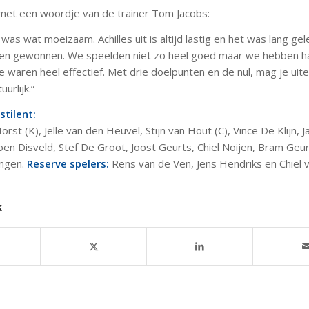
 met een woordje van de trainer Tom Jacobs:
was wat moeizaam. Achilles uit is altijd lastig en het was lang ge
en gewonnen. We speelden niet zo heel goed maar we hebben h
waren heel effectief. Met drie doelpunten en de nul, mag je uitei
uurlijk.”
stilent:
orst (K), Jelle van den Heuvel, Stijn van Hout (C), Vince De Klijn, 
oen Disveld, Stef De Groot, Joost Geurts, Chiel Noijen, Bram Geu
ngen.
Reserve spelers:
Rens van de Ven, Jens Hendriks en Chiel 
k