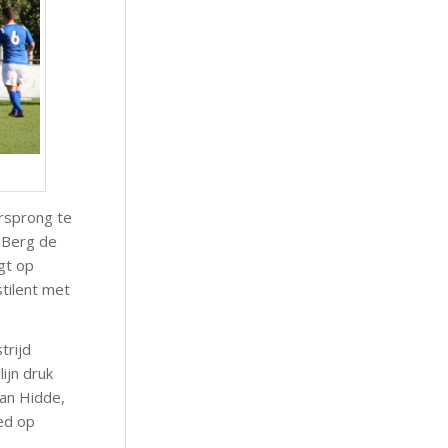
orsprong te
r Berg de
gt op
tilent met
trijd
ijn druk
kan Hidde,
ed op