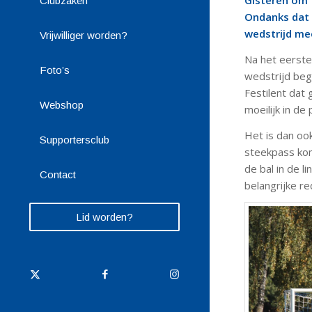
Gisteren om 
Clubzaken
Ondanks dat 
wedstrijd me
Vrijwilliger worden?
Na het eerste 
Foto’s
wedstrijd begi
Festilent dat 
Webshop
moeilijk in de
Het is dan ook
Supportersclub
steekpass kom
de bal in de 
Contact
belangrijke re
Lid worden?