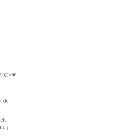
ging van
nt de
elt
 bij