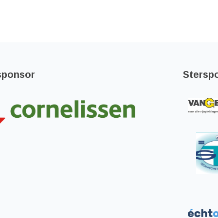
sponsor
Stersp