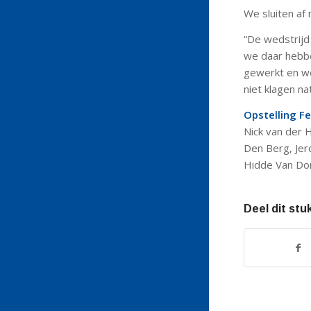
We sluiten af
“De wedstrijd 
we daar hebb
gewerkt en we 
niet klagen nat
Opstelling Fe
Nick van der H
Den Berg, Jer
Hidde Van Do
Deel dit stu