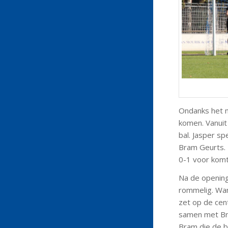
Ondanks het m
komen. Vanuit
bal. Jasper s
Bram Geurts. 
0-1 voor komt
Na de openings
rommelig. Wan
zet op de cen
samen met Bra
Bram die de ba