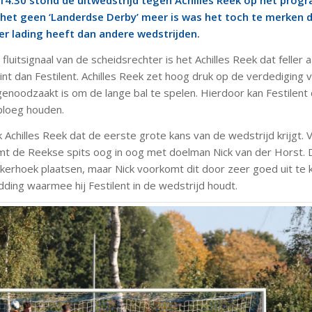
14:30 stond de uitwedstrijd tegen Achilles Reek op het prog
het geen ‘Landerdse Derby’ meer is was het toch te merken 
er lading heeft dan andere wedstrijden.
fluitsignaal van de scheidsrechter is het Achilles Reek dat feller 
nt dan Festilent. Achilles Reek zet hoog druk op de verdediging 
genoodzaakt is om de lange bal te spelen. Hierdoor kan Festilent 
 ploeg houden.
 Achilles Reek dat de eerste grote kans van de wedstrijd krijgt. 
t de Reekse spits oog in oog met doelman Nick van der Horst. D
linkerhoek plaatsen, maar Nick voorkomt dit door zeer goed uit te
dding waarmee hij Festilent in de wedstrijd houdt.