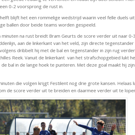
 een 0-2 voorsprong de rust in.
elft blijft het een rommelige wedstrijd waarin veel felle duels u
ge ballen door beide teams worden gespeeld.
n minuten na rust breidt Bram Geurts de score verder uit naar 0-3
enlijn, aan de linkerkant van het veld, zijn directe tegenstander
olgens dribbelt hij met de bal en tegenstander in zijn rug verder 
hilles Reek. Vanuit de linkerkant van het strafschopgebied lukt h
m de bal in de lange hoek te punteren. Met deze goal maakt hij zijn
minuten die volgen krijgt Festilent nog drie grote kansen. Helaas l
 om de score verder uit te breiden en daarmee verder uit te lope