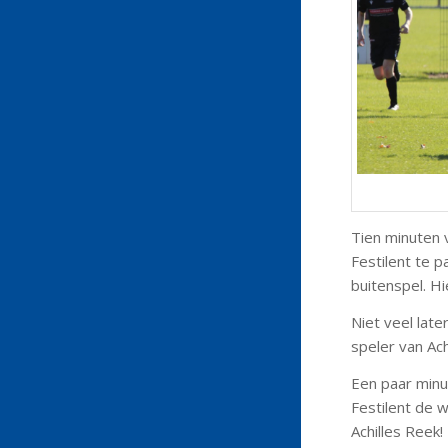
Tien minuten 
Festilent te 
buitenspel. Hi
Niet veel late
speler van Ach
Een paar minut
Festilent de w
Achilles Reek!