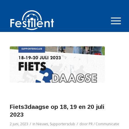
Fiets3daagse op 18, 19 en 20 juli
2023
/
/
2 juni, 2023
in
Nieuws
,
Supportersclub
door
PR / Communicatie