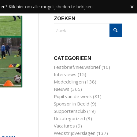
doen?
Klik hier om alle mogelijkheden te bekijken.
✕
ZOEKEN
CATEGORIEËN
Festibrief/nieuwsbrief
(10)
Interviews
(15)
Mededelingen
(138)
Nieuws
(365)
Pupil van de week
(81)
Sponsor in Beeld
(9)
Supportersclub
(19)
Uncategorized
(3)
Vacatures
(9)
Wedstrijdverslagen
(137)