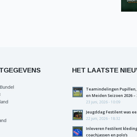
TGEGEVENS
HET LAATSTE NIE
 Bundel
Teamindelingen Pupillen,
3
en Meiden Seizoen 2026 – 
land
23 juni, 2026 - 10:09
Jeugddag Festilent was ee
22 juni, 2026 - 18:32
and
Inleveren Festilent kledin
coachjassen en polo’s