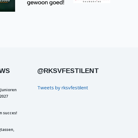
UWS
@RKSVFESTILENT
Tweets by rksvfestilent
 Junioren
2027
n succes!
gtassen,