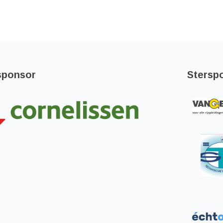
sponsor
Stersp