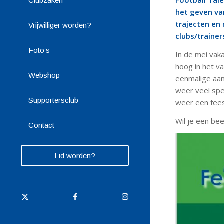
Football Tale
Clubzaken
het geven van
trajecten en
Vrijwilliger worden?
clubs/trainer
Foto’s
In de mei vak
hoog in het va
Webshop
eenmalige aans
weer veel spe
Supportersclub
weer een fees
Wil je een bee
Contact
Lid worden?