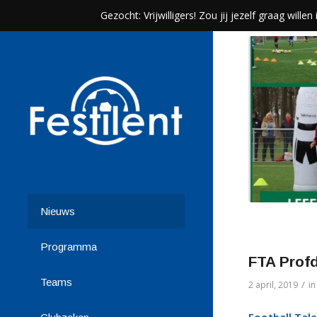
Gezocht: Vrijwilligers! Zou jij jezelf graag wil
Nieuws
Programma
FTA Prof
Teams
/
2 april, 2019
i