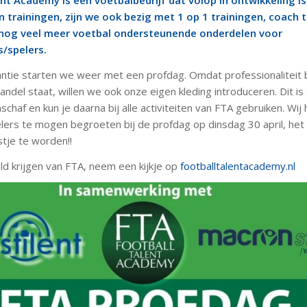
nt Academy is een voetbalbedrijf dat volop in ontwikkeling is
 trainingen, zijn we ook bezig met 1 op 1 trainingen, coach 
 nog veel meer voetbal ondersteunende onderdelen voor
s/spelers.
antie starten we weer met een profdag. Omdat professionaliteit b
andel staat, willen we ook onze eigen kleding introduceren. Dit is
chaf en kun je daarna bij alle activiteiten van FTA gebruiken. Wij
lers te mogen begroeten bij de profdag op dinsdag 30 april, het
tje te worden!!
ld krijgen van FTA, neem een kijkje op
footballtalentacademy.nl