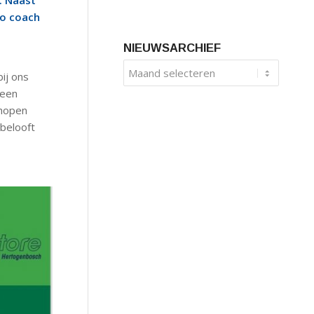
. Naast
to coach
NIEUWSARCHIEF
ij ons
 een
 hopen
 belooft