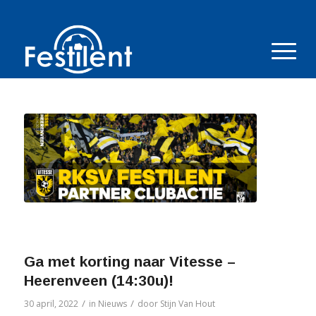
Ga met korting naar Vitesse –
Heerenveen (14:30u)!
/
/
30 april, 2022
in
Nieuws
door
Stijn Van Hout