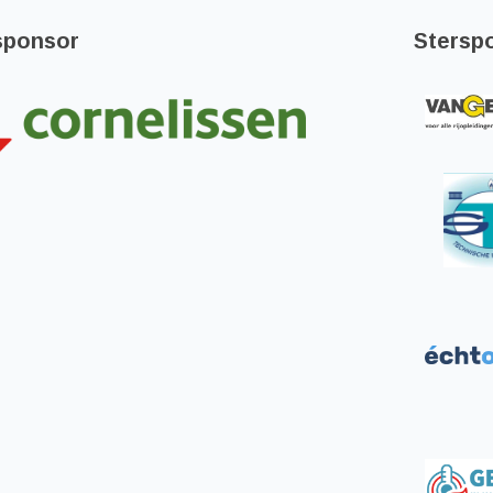
sponsor
Stersp