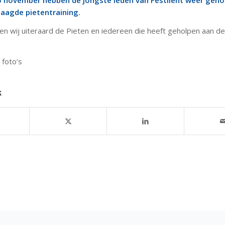
november hebben de jongste leden van Festilent weer geno
laagde pietentraining.
n wij uiteraard de Pieten en iedereen die heeft geholpen aan de
foto’s
k