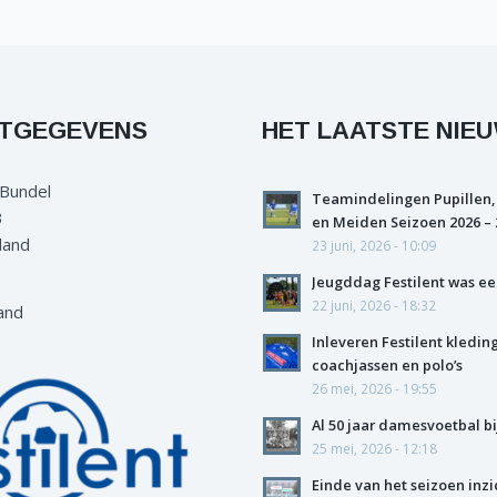
TGEGEVENS
HET LAATSTE NIE
 Bundel
Teamindelingen Pupillen,
3
en Meiden Seizoen 2026 – 
land
23 juni, 2026 - 10:09
Jeugddag Festilent was ee
22 juni, 2026 - 18:32
and
Inleveren Festilent kledin
coachjassen en polo’s
26 mei, 2026 - 19:55
Al 50 jaar damesvoetbal bi
25 mei, 2026 - 12:18
Einde van het seizoen inzi