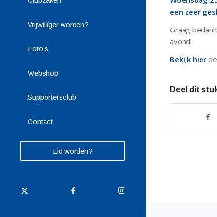
Woensdag 25 
Clubzaken
een zeer ges
Vrijwilliger worden?
Graag bedanke
avond!
Foto’s
Bekijk hier
de 
Webshop
Deel dit stu
Supportersclub
Contact
Lid worden?