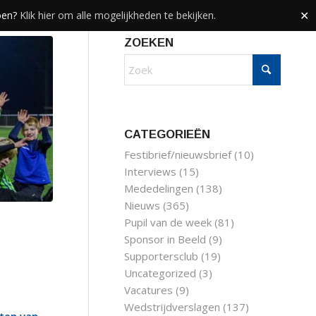
doen?
Klik hier om alle mogelijkheden te bekijken.
✕
ZOEKEN
CATEGORIEËN
Festibrief/nieuwsbrief
(10)
Interviews
(15)
Mededelingen
(138)
Nieuws
(365)
Pupil van de week
(81)
Sponsor in Beeld
(9)
Supportersclub
(19)
Uncategorized
(3)
Vacatures
(9)
Wedstrijdverslagen
(137)