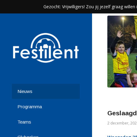
Gezocht: Vrijwilligers! Zou jij jezelf graag wil
Nieuws
Programma
Geslaagde
Teams
2 december, 202