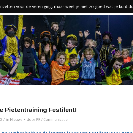
len inzetten voor de vereniging, maar weet je niet zo goed wat je kunt 
 Pietentraining Festilent!
/
/
0
in
Nieuws
door
PR / Communicatie