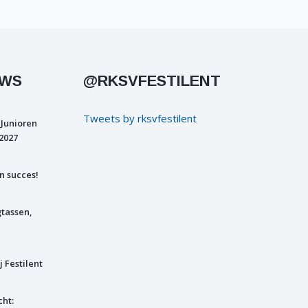
UWS
@RKSVFESTILENT
Tweets by rksvfestilent
 Junioren
2027
n succes!
gtassen,
j Festilent
cht: