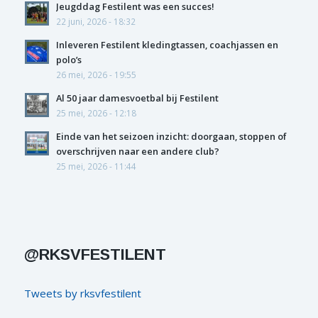
Jeugddag Festilent was een succes!
22 juni, 2026 - 18:32
Inleveren Festilent kledingtassen, coachjassen en
polo’s
26 mei, 2026 - 19:55
Al 50 jaar damesvoetbal bij Festilent
25 mei, 2026 - 12:18
Einde van het seizoen inzicht: doorgaan, stoppen of
overschrijven naar een andere club?
25 mei, 2026 - 11:44
@RKSVFESTILENT
Tweets by rksvfestilent