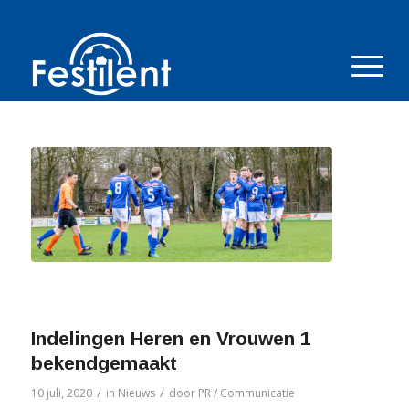
Indelingen Heren en Vrouwen 1
bekendgemaakt
/
/
10 juli, 2020
in
Nieuws
door
PR / Communicatie