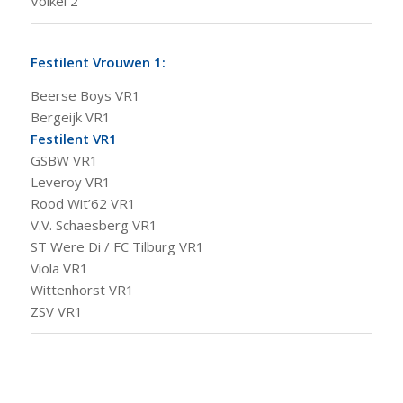
Volkel 2
Festilent Vrouwen 1:
Beerse Boys VR1
Bergeijk VR1
Festilent VR1
GSBW VR1
Leveroy VR1
Rood Wit’62 VR1
V.V. Schaesberg VR1
ST Were Di / FC Tilburg VR1
Viola VR1
Wittenhorst VR1
ZSV VR1