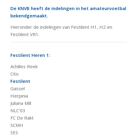
De KNVB heeft de indelingen in het amateurvoetbal
bekendgemaakt.
Hieronder de indelingen van Festilent H1, H2 en
Festilent VR1.
Festilent Heren 1:
Achilles Reek
Cito
Festilent
Gassel
Herpinia
Juliana Mill
NLC’03
FC De Rakt
SCMH
SES