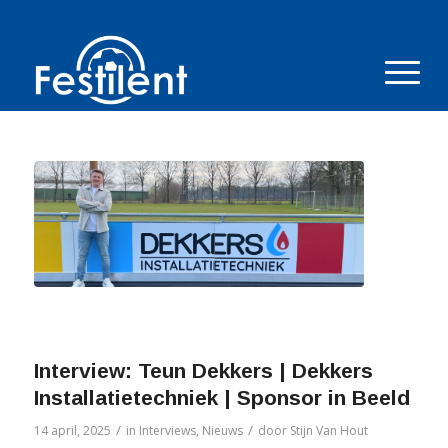
Interview: Teun Dekkers | Dekkers
Installatietechniek | Sponsor in Beeld
/
/
14 april, 2025
in
Interviews
,
Nieuws
door
Stijn Van Hout