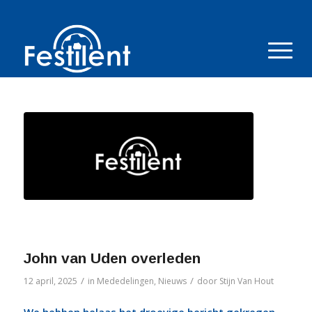
John van Uden overleden
/
/
12 april, 2025
in
Mededelingen
,
Nieuws
door
Stijn Van Hout