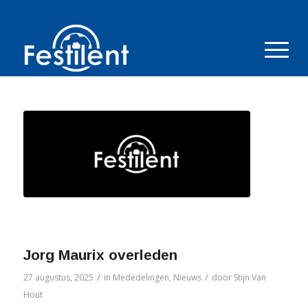
Jorg Maurix overleden
/
/
27 augustus, 2025
in
Mededelingen
,
Nieuws
door
Stijn Van
Hout