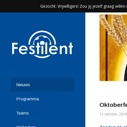
Gezocht: Vrijwilligers! Zou jij jezelf graag wil
Nieuws
Programma
Oktoberfe
Teams
12 oktober, 2018