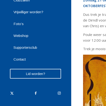
Zondag 21 okt
Clubzaken
OKTOBERFEST 
Vrijwilliger worden?
Dus trek je tr
de Dirndl voo
Foto’s
van Chris) en 
Poule weer sa
Webshop
voor 12:00 uu
Supportersclub
Trek je moois
Contact
Lid worden?