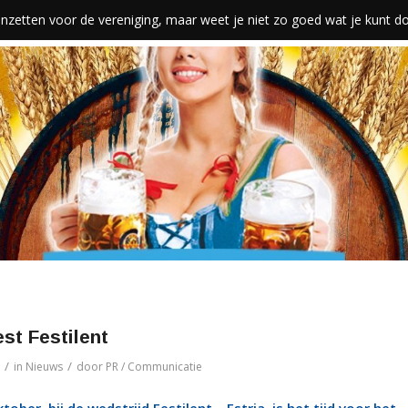
len inzetten voor de vereniging, maar weet je niet zo goed wat je kunt 
st Festilent
/
/
in
Nieuws
door
PR / Communicatie