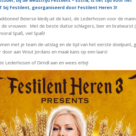
ober, bij de wedstrijd Festilent – Estria, is het tijd voor het
bij Festilent, georganiseerd door Festilent Heren 3!
aditioneel Beierse kledij uit de kast, de Lederhosen voor de man
r de vrouwen. Met de beste duitse schlagers, bier en bratwurst (n
vooral Spaß, viel Spaß!
men met je team de uitslag en de tijd van het eerste doelpunt, 
r door aan
Wout Jordans en maak kans op een laars!
te Lederhosen of Dirndl aan en wees erbij!