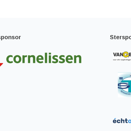
sponsor
Stersp