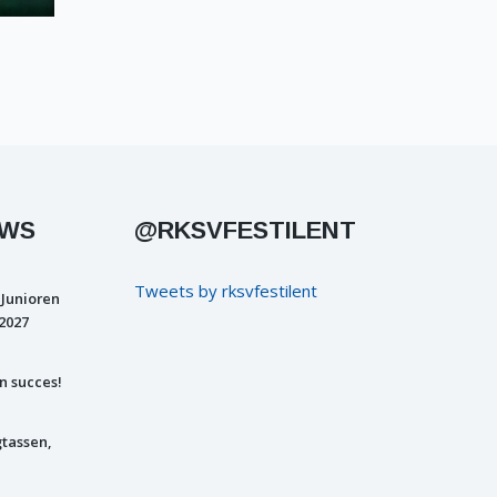
UWS
@RKSVFESTILENT
Tweets by rksvfestilent
 Junioren
2027
n succes!
gtassen,