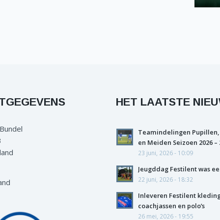
TGEGEVENS
HET LAATSTE NIE
 Bundel
Teamindelingen Pupillen,
3
en Meiden Seizoen 2026 – 
land
23 juni, 2026 - 10:09
Jeugddag Festilent was ee
22 juni, 2026 - 18:32
and
Inleveren Festilent kledin
coachjassen en polo’s
26 mei, 2026 - 19:55