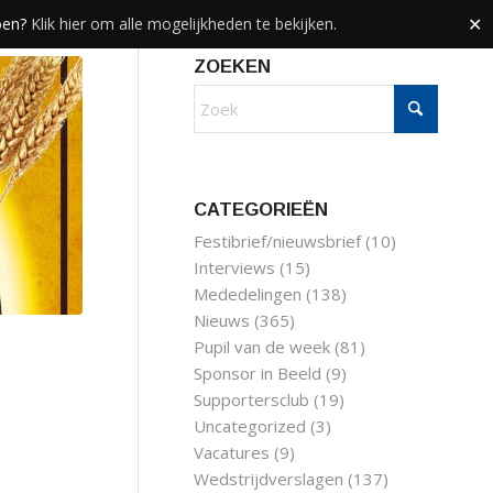
doen?
Klik hier om alle mogelijkheden te bekijken.
✕
ZOEKEN
CATEGORIEËN
Festibrief/nieuwsbrief
(10)
Interviews
(15)
Mededelingen
(138)
Nieuws
(365)
Pupil van de week
(81)
Sponsor in Beeld
(9)
Supportersclub
(19)
Uncategorized
(3)
Vacatures
(9)
Wedstrijdverslagen
(137)