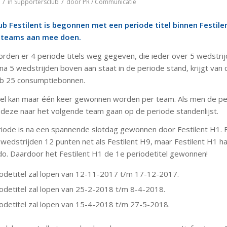
/
/
in
Supportersclub
door
PR / Communicatie
b Festilent is begonnen met een periode titel binnen Festile
n teams aan mee doen.
orden er 4 periode titels weg gegeven, die ieder over 5 wedstrij
 na 5 wedstrijden boven aan staat in de periode stand, krijgt van 
ub 25 consumptiebonnen.
tel kan maar één keer gewonnen worden per team. Als men de per
l deze naar het volgende team gaan op de periode standenlijst.
iode is na een spannende slotdag gewonnen door Festilent H1. F
f wedstrijden 12 punten net als Festilent H9, maar Festilent H1 h
do. Daardoor het Festilent H1 de 1e periodetitel gewonnen!
odetitel zal lopen van 12-11-2017 t/m 17-12-2017.
odetitel zal lopen van 25-2-2018 t/m 8-4-2018.
odetitel zal lopen van 15-4-2018 t/m 27-5-2018.