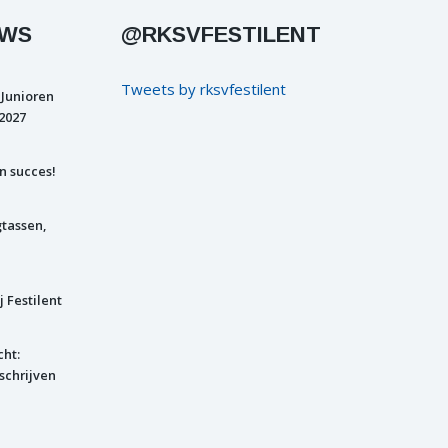
UWS
@RKSVFESTILENT
Tweets by rksvfestilent
 Junioren
2027
n succes!
gtassen,
j Festilent
cht:
schrijven