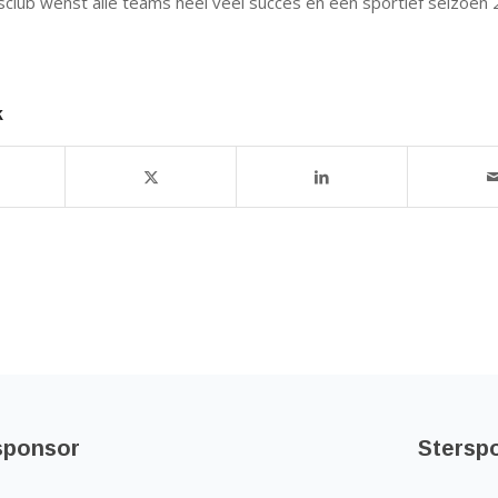
club wenst alle teams heel veel succes en een sportief seizoe
k
sponsor
Stersp