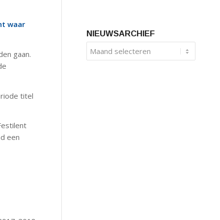
nt waar
NIEUWSARCHIEF
den gaan.
de
iode titel
estilent
ad een