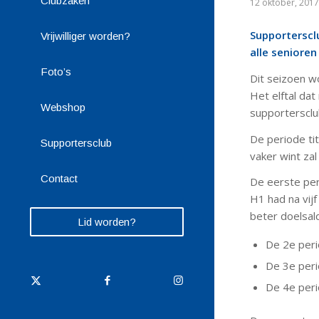
Clubzaken
12 oktober, 2017
Supportersclu
Vrijwilliger worden?
alle seniore
Foto’s
Dit seizoen w
Het elftal dat
Webshop
supporterscl
De periode ti
Supportersclub
vaker wint za
Contact
De eerste per
H1 had na vij
beter doelsal
Lid worden?
De 2e peri
De 3e peri
De 4e peri