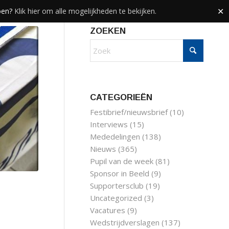
doen?
Klik hier om alle mogelijkheden te bekijken.
✕
ZOEKEN
CATEGORIEËN
Festibrief/nieuwsbrief
(10)
Interviews
(15)
Mededelingen
(138)
Nieuws
(365)
Pupil van de week
(81)
Sponsor in Beeld
(9)
Supportersclub
(19)
Uncategorized
(3)
Vacatures
(9)
Wedstrijdverslagen
(137)