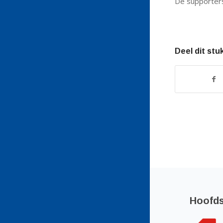
De supporters
Deel dit stu
Hoofd