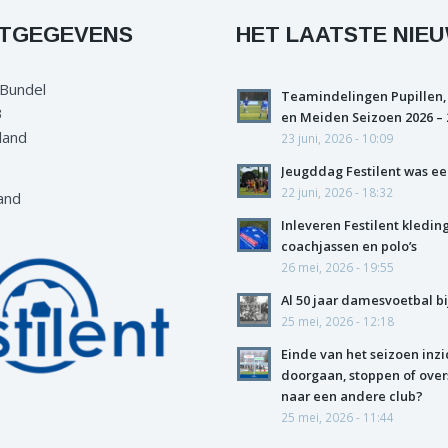
TGEGEVENS
HET LAATSTE NIE
 Bundel
Teamindelingen Pupillen,
3
en Meiden Seizoen 2026 – 
land
23 juni, 2026 - 10:09
Jeugddag Festilent was ee
22 juni, 2026 - 18:32
and
Inleveren Festilent kledin
coachjassen en polo’s
26 mei, 2026 - 19:55
Al 50 jaar damesvoetbal bi
25 mei, 2026 - 12:18
Einde van het seizoen inzi
doorgaan, stoppen of over
naar een andere club?
25 mei, 2026 - 11:44