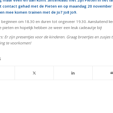
 maar even en dan komt Sinterklaas met zijn Pieten in het la
t contact gehad met de Pieten en op maandag 20 november w
ten mee komen trainen met de Jo7 Jo8 Jo9.
al beginnen om 18.30 en duren tot ongeveer 19.30. Aansluitend li
e pieten en hopelijk hebben ze weer een leuk cadeautje bij!
: Er zijn presentjes voor de kinderen. Graag broertjes en zusjes t
ling te voorkomen!
k