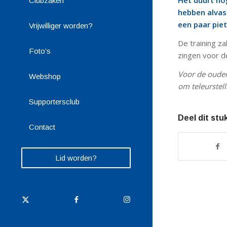
Het duurt nog
Clubzaken
hebben alvas
een paar pie
Vrijwilliger worden?
De training z
Foto’s
zingen voor d
Voor de ouders
Webshop
om teleurstel
Supportersclub
Deel dit stu
Contact
Lid worden?