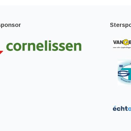
sponsor
Stersp