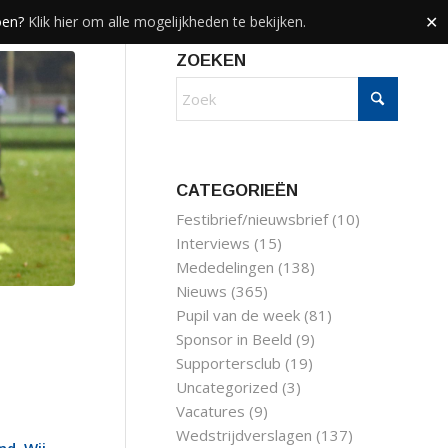
doen?
Klik hier om alle mogelijkheden te bekijken.
✕
ZOEKEN
CATEGORIEËN
Festibrief/nieuwsbrief
(10)
Interviews
(15)
Mededelingen
(138)
Nieuws
(365)
Pupil van de week
(81)
Sponsor in Beeld
(9)
Supportersclub
(19)
Uncategorized
(3)
Vacatures
(9)
Wedstrijdverslagen
(137)