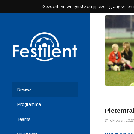
Gezocht: Vrijwilligers! Zou jij jezelf graag wil
Nieuws
Programma
Pietentrai
Teams
31 oktober, 2023