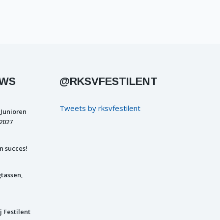
UWS
@RKSVFESTILENT
Tweets by rksvfestilent
 Junioren
2027
n succes!
gtassen,
j Festilent