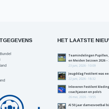
TGEGEVENS
HET LAATSTE NIE
 Bundel
Teamindelingen Pupillen,
3
en Meiden Seizoen 2026 – 
land
23 juni, 2026 - 10:09
Jeugddag Festilent was ee
22 juni, 2026 - 18:32
and
Inleveren Festilent kledin
coachjassen en polo’s
26 mei, 2026 - 19:55
Al 50 jaar damesvoetbal bi