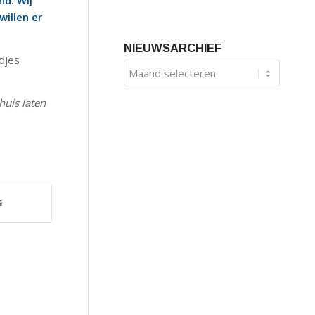
nd. Wij
illen er
NIEUWSARCHIEF
edjes
huis laten