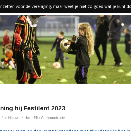
len inzetten voor de vereniging, maar weet je niet zo goed wat je kunt 
ning bij Festilent 2023
/
/
in
Nieuws
door
PR / Communicatie