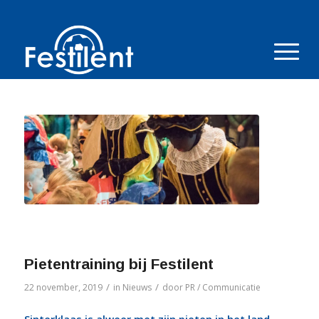
Pietentraining bij Festilent
/
/
22 november, 2019
in
Nieuws
door
PR / Communicatie