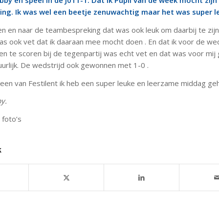
bby en speel in de J011-1. Dat ik Pupil van de week mocht zij
ing. Ik was wel een beetje zenuwachtig maar het was super le
n en naar de teambespreking dat was ook leuk om daarbij te zijn
s ook vet dat ik daaraan mee mocht doen . En dat ik voor de wed
n te scoren bij de tegenpartij was echt vet en dat was voor mij
urlijk. De wedstrijd ook gewonnen met 1-0 .
een van Festilent ik heb een super leuke en leerzame middag ge
y.
foto’s
k