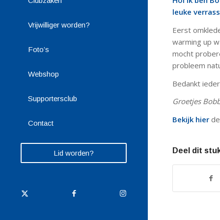
Hoi ik ben Bo
Clubzaken
leuke verrass
Vrijwilliger worden?
Eerst omklede
warming up wa
Foto’s
mocht probere
probleem natu
Webshop
Bedankt ieder
Supportersclub
Groetjes Bobb
Bekijk hier
de 
Contact
Deel dit stu
Lid worden?