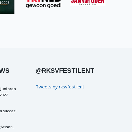
UWS
@RKSVFESTILENT
Tweets by rksvfestilent
 Junioren
2027
n succes!
gtassen,