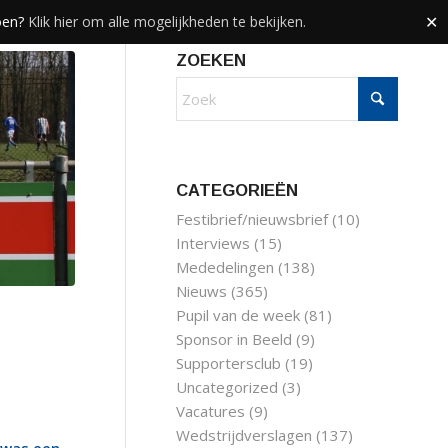
doen?
Klik hier om alle mogelijkheden te bekijken.
✕
ZOEKEN
CATEGORIEËN
Festibrief/nieuwsbrief
(10)
Interviews
(15)
Mededelingen
(138)
Nieuws
(365)
Pupil van de week
(81)
Sponsor in Beeld
(9)
Supportersclub
(19)
Uncategorized
(3)
Vacatures
(9)
Wedstrijdverslagen
(137)