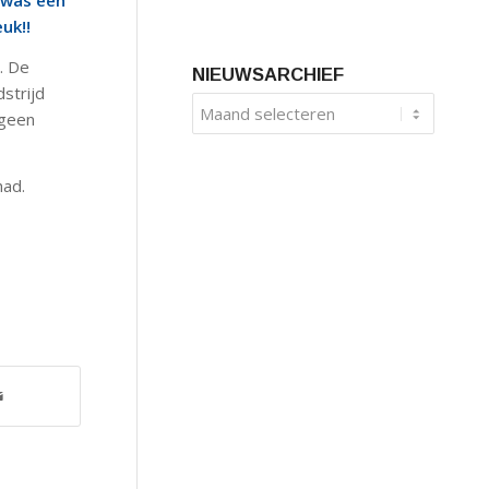
n was een
uk!!
. De
NIEUWSARCHIEF
strijd
 geen
had.