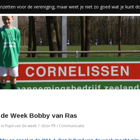
len inzetten voor de vereniging, maar weet je niet zo goed wat je kunt 
n de Week Bobby van Ras
/
in
Pupil van de week
door
PR / Communicatie