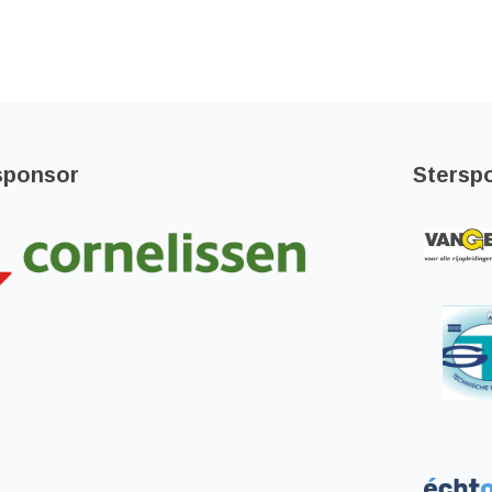
sponsor
Stersp