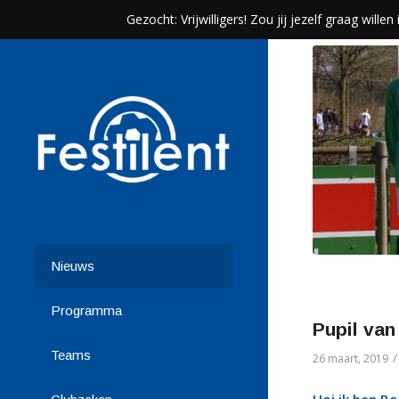
Gezocht: Vrijwilligers! Zou jij jezelf graag wil
Nieuws
Programma
Pupil va
Teams
/
26 maart, 2019