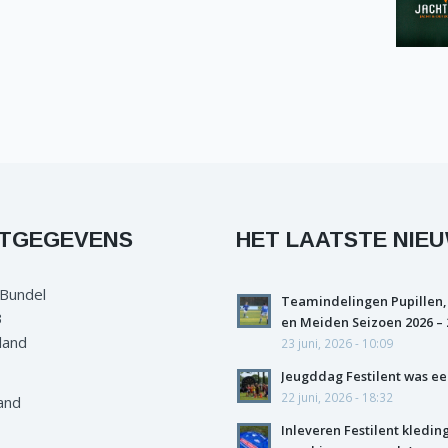
TGEGEVENS
HET LAATSTE NIE
 Bundel
Teamindelingen Pupillen,
3
en Meiden Seizoen 2026 – 
land
23 juni, 2026 - 10:09
Jeugddag Festilent was ee
22 juni, 2026 - 18:32
and
Inleveren Festilent kledin