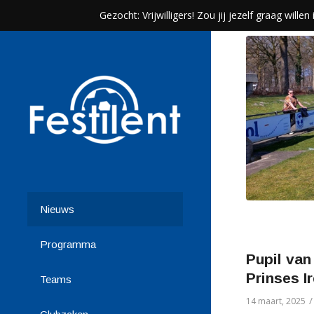
Gezocht: Vrijwilligers! Zou jij jezelf graag wil
Nieuws
Programma
Pupil van
Prinses I
Teams
/
14 maart, 2025