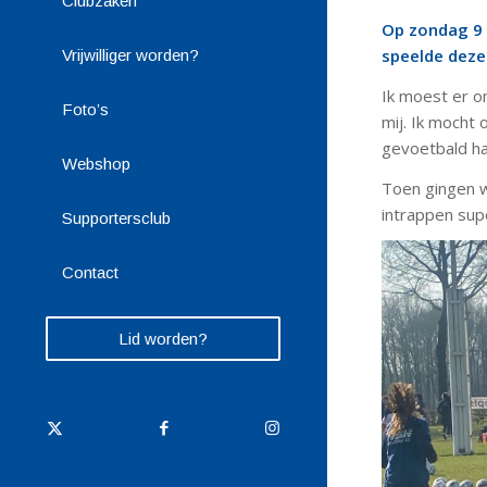
Clubzaken
Op zondag 9 
speelde deze
Vrijwilliger worden?
Ik moest er o
Foto’s
mij. Ik mocht
gevoetbald ha
Webshop
Toen gingen 
intrappen sup
Supportersclub
Contact
Lid worden?