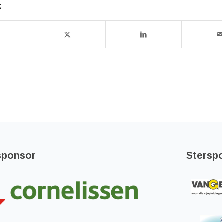
k
sponsor
Stersp