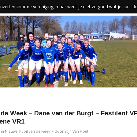
len inzetten voor de vereniging, maar weet je niet zo goed wat je kunt 
 de Week – Dane van der Burgt – Festilent V
rene VR1
/
in
Nieuws
,
Pupil van de week
door
Stijn Van Hout