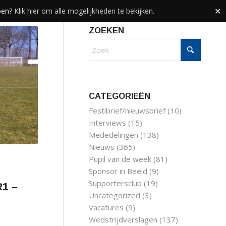
doen?
Klik hier om alle mogelijkheden te bekijken.
✕
ZOEKEN
CATEGORIEËN
Festibrief/nieuwsbrief
(10)
Interviews
(15)
Mededelingen
(138)
Nieuws
(365)
Pupil van de week
(81)
Sponsor in Beeld
(9)
Supportersclub
(19)
R1 –
Uncategorized
(3)
Vacatures
(9)
Wedstrijdverslagen
(137)