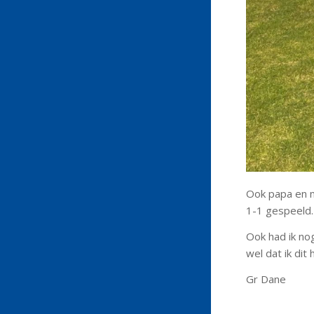
Ook papa en 
1-1 gespeeld.
Ook had ik no
wel dat ik di
Gr Dane