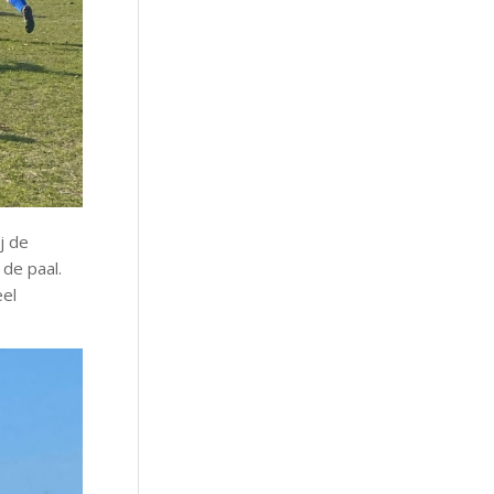
j de
 de paal.
eel