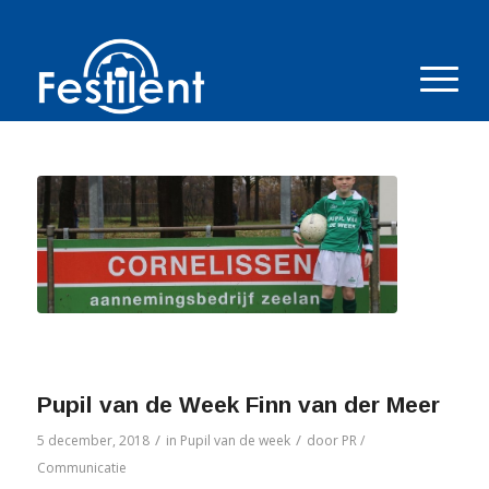
Pupil van de Week Finn van der Meer
/
/
5 december, 2018
in
Pupil van de week
door
PR /
Communicatie