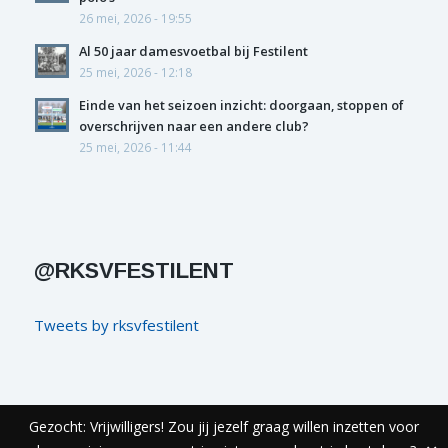
26 mei, 2026 - 19:55
Al 50 jaar damesvoetbal bij Festilent
25 mei, 2026 - 12:18
Einde van het seizoen inzicht: doorgaan, stoppen of
overschrijven naar een andere club?
25 mei, 2026 - 11:44
@RKSVFESTILENT
Tweets by rksvfestilent
Gezocht: Vrijwilligers! Zou jij jezelf graag willen inzetten voor
© COPYRIGHT FESTILENT - REALISATIE
ECHT ONLINE