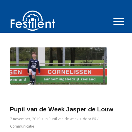
Pupil van de Week Jasper de Louw
/
/
7 november, 2019
in
Pupil van de week
door
PR /
Communicatie