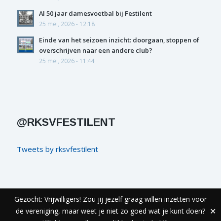
Al 50 jaar damesvoetbal bij Festilent
25 mei, 2026 - 12:18
Einde van het seizoen inzicht: doorgaan, stoppen of
overschrijven naar een andere club?
25 mei, 2026 - 11:44
@RKSVFESTILENT
Tweets by rksvfestilent
Gezocht: Vrijwilligers! Zou jij jezelf graag willen inzetten voor
© COPYRIGHT FESTILENT - REALISATIE
ECHT ONLINE
de vereniging, maar weet je niet zo goed wat je kunt doen?
✕
Privacyverklaring & Disclaimer
Colofon
Contact