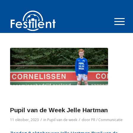
Pupil van de Week Jelle Hartman
/
/
11 oktober, 2023
in
Pupil van de week
door
PR / Communicatie