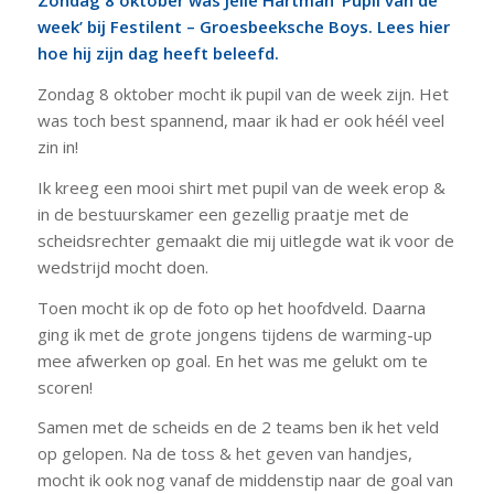
Zondag 8 oktober was Jelle Hartman ‘Pupil van de
week’ bij Festilent – Groesbeeksche Boys. Lees hier
hoe hij zijn dag heeft beleefd.
Zondag 8 oktober mocht ik pupil van de week zijn. Het
was toch best spannend, maar ik had er ook héél veel
zin in!
Ik kreeg een mooi shirt met pupil van de week erop &
in de bestuurskamer een gezellig praatje met de
scheidsrechter gemaakt die mij uitlegde wat ik voor de
wedstrijd mocht doen.
Toen mocht ik op de foto op het hoofdveld. Daarna
ging ik met de grote jongens tijdens de warming-up
mee afwerken op goal. En het was me gelukt om te
scoren!
Samen met de scheids en de 2 teams ben ik het veld
op gelopen. Na de toss & het geven van handjes,
mocht ik ook nog vanaf de middenstip naar de goal van