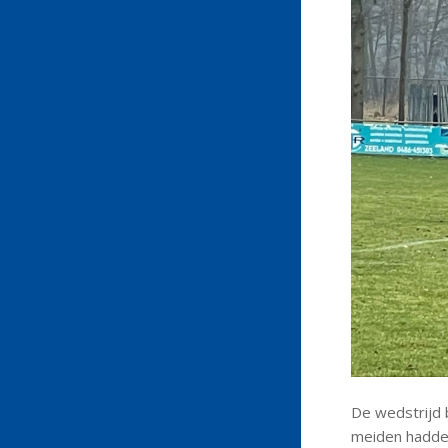
De wedstrijd 
meiden hadden