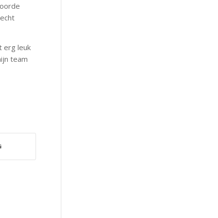
coorde
recht
t erg leuk
ijn team