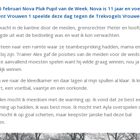
februari Nova Pluk Pupil van de Week. Nova is 11 jaar en voet
ent Vrouwen 1 speelde deze dag tegen de Trekvogels Vrouwe
acht in de kantine door de meiden, grensrechter Pieter en hoofd
legde uit wat de bedoeling was en wat ik kon verwachten.
teen naar een ruimte waar ze teambespreking hadden, mama en 
ij zijn. Trainer Alex gaf de posities van de meiden voor de wedst
 ze aanvallend moesten spelen want hij wilde graag winnen, nou ja
ijk winnen.
we naar de kleedkamer en daar lagen al mijn spullen al klaar. Ik 
rt, een voetbal, vaantje en een oorkonde.
en mocht ik meedoen met de warming up. Ik vond dat ze best ee
ing up hadden, ik was best moe. Ik mocht met Ayla overspelen 
 mocht ik op goal schieten, maar keepster Janske had deze bal
n.