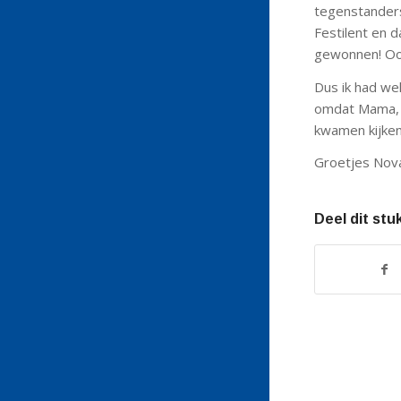
tegenstanders
Festilent en d
gewonnen! Ook
Dus ik had wel
omdat Mama, P
kwamen kijken 
Groetjes Nov
Deel dit stu