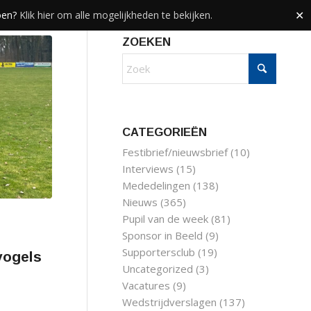
doen?
Klik hier om alle mogelijkheden te bekijken.
✕
ZOEKEN
CATEGORIEËN
Festibrief/nieuwsbrief
(10)
Interviews
(15)
Mededelingen
(138)
Nieuws
(365)
Pupil van de week
(81)
Sponsor in Beeld
(9)
Supportersclub
(19)
vogels
Uncategorized
(3)
Vacatures
(9)
Wedstrijdverslagen
(137)