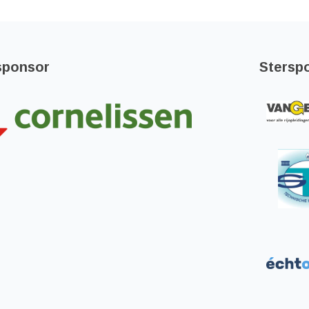
sponsor
Stersp