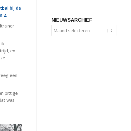
bal bij de
n 2.
NIEUWSARCHIEF
trainer
ik
rijd, en
 ze
kreeg een
n pittige
dat was