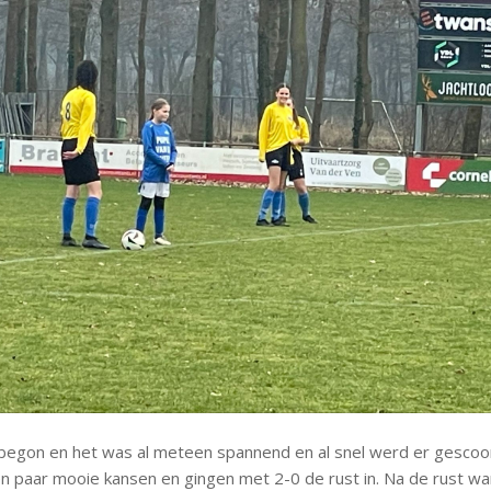
begon en het was al meteen spannend en al snel werd er gescoo
 paar mooie kansen en gingen met 2-0 de rust in. Na de rust w