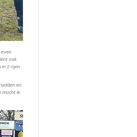
 even
lent ook
in 2 rijen
chudden en
n mocht ik