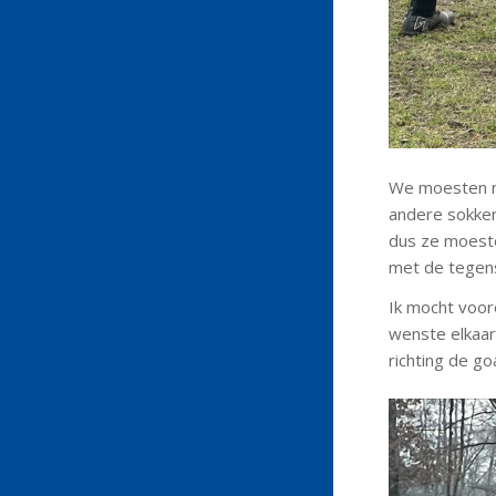
We moesten na
andere sokken
dus ze moeste
met de tegens
Ik mocht voo
wenste elkaar
richting de go