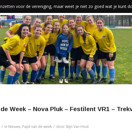
len inzetten voor de vereniging, maar weet je niet zo goed wat je kunt 
 de Week – Nova Pluk – Festilent VR1 – Trek
/
/
in
Nieuws
,
Pupil van de week
door
Stijn Van Hout