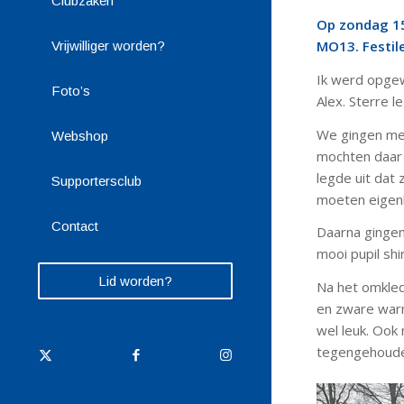
Clubzaken
Op zondag 15 
MO13. Festil
Vrijwilliger worden?
Ik werd opgew
Foto’s
Alex. Sterre 
We gingen me
Webshop
mochten daar b
legde uit dat
Supportersclub
moeten eigenl
Contact
Daarna gingen 
mooi pupil shi
Lid worden?
Na het omkled
en zware warm
wel leuk. Ook
tegengehoude