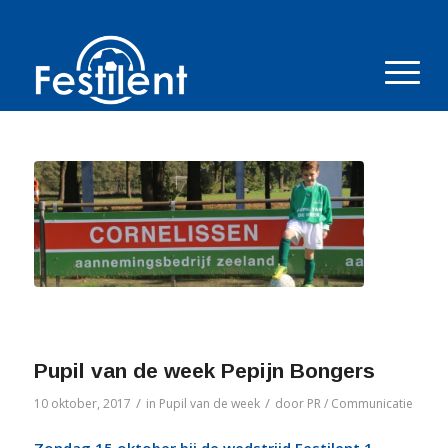
Pupil van de week Pepijn Bongers
/
/
10 oktober, 2017
in
Pupil van de week
door
PR / Communicatie