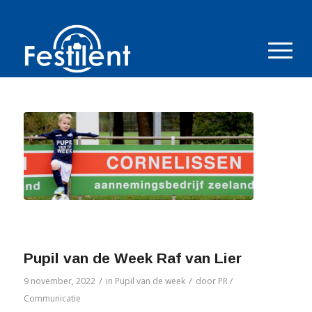
Pupil van de Week Raf van Lier
/
/
9 november, 2022
in
Pupil van de week
door
PR /
Communicatie