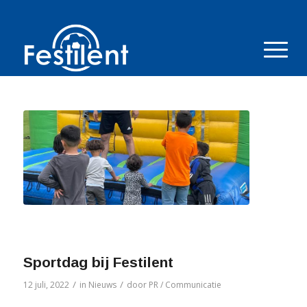
Sportdag bij Festilent
/
/
12 juli, 2022
in
Nieuws
door
PR / Communicatie