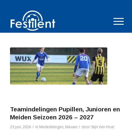
Teamindelingen Pupillen, Junioren en
Meiden Seizoen 2026 – 2027
/
/
23 juni, 2026
in
Mededelingen
,
Nieuws
door
Stijn Van Hout