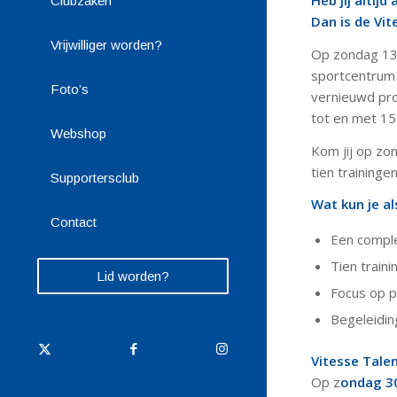
Heb jij altij
Clubzaken
Dan is de Vit
Vrijwilliger worden?
Op zondag 13 
sportcentrum 
Foto’s
vernieuwd pro
tot en met 15 
Webshop
Kom jij op zo
tien training
Supportersclub
Wat kun je a
Contact
Een comple
Tien train
Lid worden?
Focus op p
Begeleidin
Vitesse Tal
Op z
ondag 3