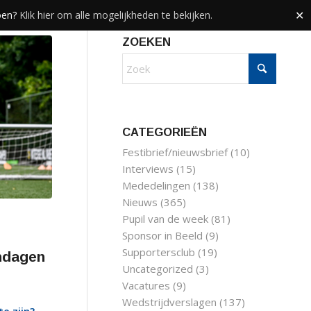
doen?
Klik hier om alle mogelijkheden te bekijken.
✕
ZOEKEN
CATEGORIEËN
Festibrief/nieuwsbrief
(10)
Interviews
(15)
Mededelingen
(138)
Nieuws
(365)
Pupil van de week
(81)
Sponsor in Beeld
(9)
Supportersclub
(19)
endagen
Uncategorized
(3)
Vacatures
(9)
Wedstrijdverslagen
(137)