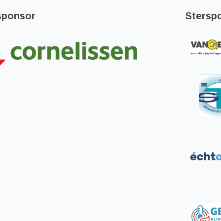
sponsor
Stersp