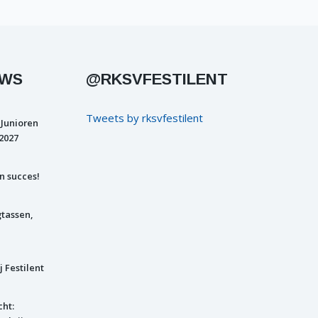
UWS
@RKSVFESTILENT
Tweets by rksvfestilent
 Junioren
2027
n succes!
gtassen,
j Festilent
cht: