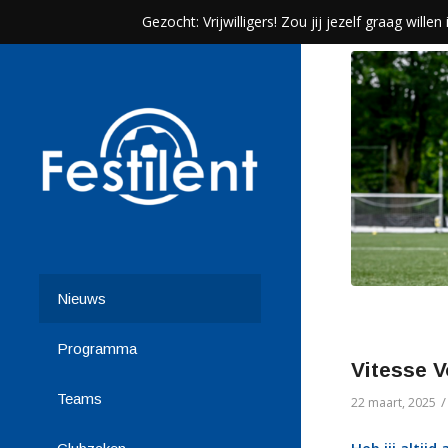
Gezocht: Vrijwilligers! Zou jij jezelf graag wil
Nieuws
Programma
Vitesse V
Teams
/
22 maart, 2025