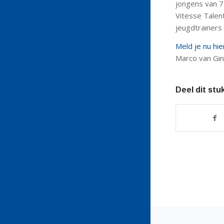
jongens van 7
Vitesse Tale
jeugdtrainers 
Meld je nu hie
Marco van Gin
Deel dit stu