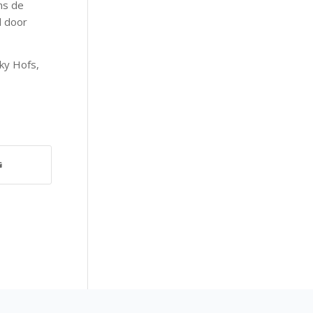
ns de
d door
ky Hofs,