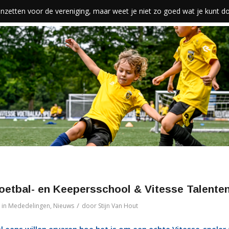
len inzetten voor de vereniging, maar weet je niet zo goed wat je kunt 
oetbal- en Keepersschool & Vitesse Talent
/
in
Mededelingen
,
Nieuws
door
Stijn Van Hout