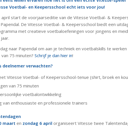
d al eens willen ervaren hoe het is om een echte Vitesse-speler 
esse Voetbal- en Keepersschool echt iets voor jou!
april start de voorjaarseditie van de Vitesse Voetbal- & Keeper
Papendal. De Vitesse Voetbal- & Keepersschool biedt een uitda
gramma met creatieve voetbal­oefeningen voor jongens en meid
jaar.
ndag naar Papendal om aan je techniek en voetbalskills te werken 
en van 75 minuten?
Schrijf je dan hier in
!
ls deelnemer verwachten?
et Vitesse Voetbal- of Keepersschool-tenue (shirt, broek en ko
ingen van 75 minuten
ersoonlijke voetbalontwikkeling
g van enthousiaste en professionele trainers
entendagen
0 maart
en
zondag 6 april
organiseert Vitesse twee Talentenda