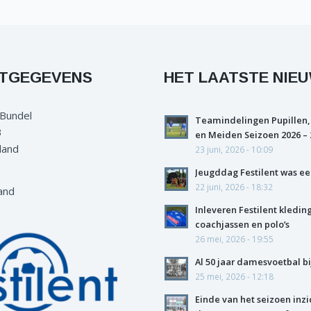
TGEGEVENS
HET LAATSTE NIE
 Bundel
Teamindelingen Pupillen,
3
en Meiden Seizoen 2026 – 
land
23 juni, 2026 - 10:09
Jeugddag Festilent was ee
22 juni, 2026 - 18:32
and
Inleveren Festilent kledin
coachjassen en polo’s
26 mei, 2026 - 19:55
Al 50 jaar damesvoetbal bi
25 mei, 2026 - 12:18
Einde van het seizoen inzi