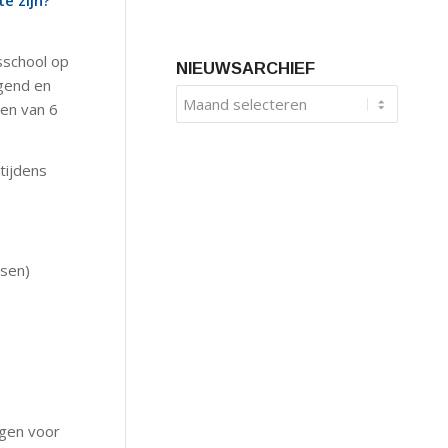
te zijn?
sschool op
NIEUWSARCHIEF
gend en
en van 6
tijdens
usen)
gen voor