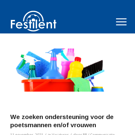
We zoeken ondersteuning voor de
poetsmannen en/of vrouwen
/
/
11 november, 2021
in
Vacatures
door
PR / Communicatie