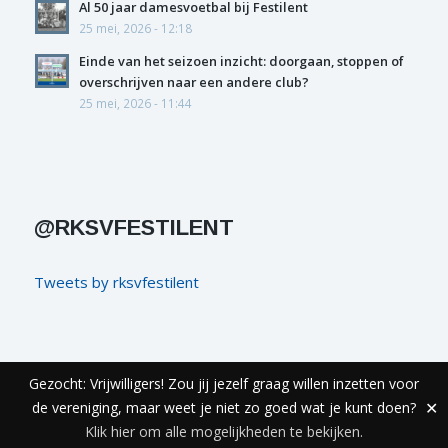
Al 50 jaar damesvoetbal bij Festilent
25 mei, 2026 - 12:18
Einde van het seizoen inzicht: doorgaan, stoppen of
overschrijven naar een andere club?
25 mei, 2026 - 11:44
@RKSVFESTILENT
Tweets by rksvfestilent
Gezocht: Vrijwilligers! Zou jij jezelf graag willen inzetten voor
© COPYRIGHT FESTILENT - REALISATIE
ECHT ONLINE
de vereniging, maar weet je niet zo goed wat je kunt doen?
✕
Privacyverklaring & Disclaimer
Colofon
Contact
Klik hier om alle mogelijkheden te bekijken.
Alcoholbeleid Festilent