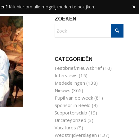
doen?
Klik hier om alle mogelijkheden te bekijken.
✕
ZOEKEN
CATEGORIEËN
Festibrief/nieuwsbrief
(10)
Interviews
(15)
Mededelingen
(138)
Nieuws
(365)
Pupil van de week
(81)
Sponsor in Beeld
(9)
Supportersclub
(19)
Uncategorized
(3)
Vacatures
(9)
Wedstrijdverslagen
(137)