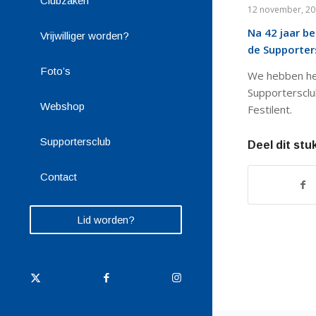
Clubzaken
12 november, 2
Na 42 jaar b
Vrijwilliger worden?
de Supporters
Foto’s
We hebben he
Supportersclu
Webshop
Festilent.
Supportersclub
Deel dit stu
Contact
Lid worden?