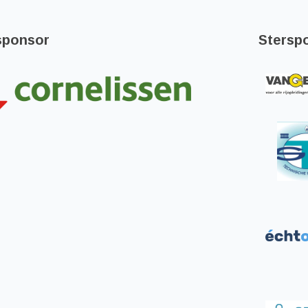
sponsor
Stersp