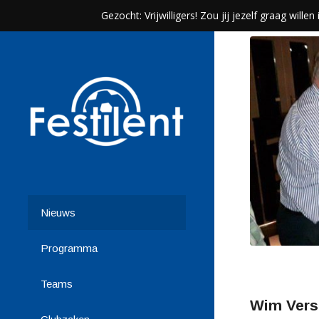
Gezocht: Vrijwilligers! Zou jij jezelf graag wil
Nieuws
Programma
Teams
Wim Vers