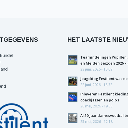
TGEGEVENS
HET LAATSTE NIE
 Bundel
Teamindelingen Pupillen,
3
en Meiden Seizoen 2026 – 
land
23 juni, 2026 - 10:09
Jeugddag Festilent was ee
22 juni, 2026 - 18:32
and
Inleveren Festilent kledin
coachjassen en polo’s
26 mei, 2026 - 19:55
Al 50 jaar damesvoetbal bi
25 mei, 2026 - 12:18