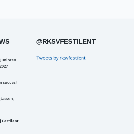
UWS
@RKSVFESTILENT
Tweets by rksvfestilent
 Junioren
2027
n succes!
gtassen,
j Festilent