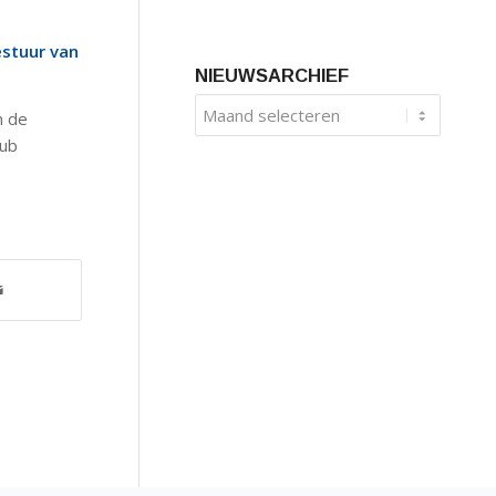
estuur van
NIEUWSARCHIEF
n de
lub