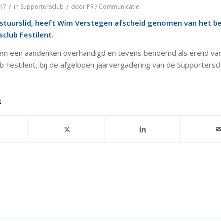
/
/
017
in
Supportersclub
door
PR / Communicatie
estuurslid, heeft Wim Verstegen afscheid genomen van het b
club Festilent.
m een aandenken overhandigd en tevens benoemd als erelid va
b Festilent, bij de afgelopen jaarvergadering van de Supportersc
k