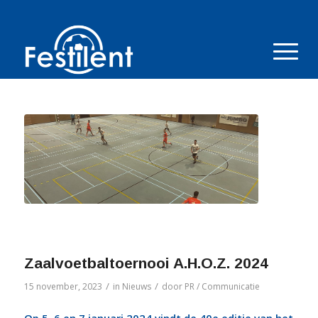
Zaalvoetbaltoernooi A.H.O.Z. 2024
/
/
15 november, 2023
in
Nieuws
door
PR / Communicatie