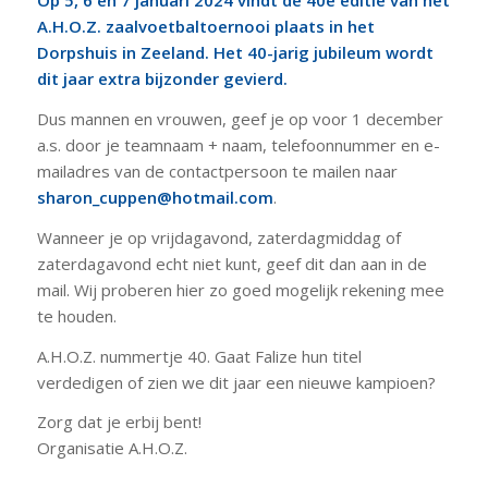
Op 5, 6 en 7 januari 2024 vindt de 40e editie van het
A.H.O.Z. zaalvoetbaltoernooi plaats in het
Dorpshuis in Zeeland. Het 40-jarig jubileum wordt
dit jaar extra bijzonder gevierd.
Dus mannen en vrouwen, geef je op voor 1 december
a.s. door je teamnaam + naam, telefoonnummer en e-
mailadres van de contactpersoon te mailen naar
sharon_cuppen@hotmail.com
.
Wanneer je op vrijdagavond, zaterdagmiddag of
zaterdagavond echt niet kunt, geef dit dan aan in de
mail. Wij proberen hier zo goed mogelijk rekening mee
te houden.
A.H.O.Z. nummertje 40. Gaat Falize hun titel
verdedigen of zien we dit jaar een nieuwe kampioen?
Zorg dat je erbij bent!
Organisatie A.H.O.Z.