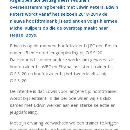
Afgelopen donderdag heeft Festilent
overeenstemming bereikt met Edwin Peters. Edwin
Peters wordt vanaf het seizoen 2018-2019 de
nieuwe hoofdtrainer bij Festilent en volgt hiermee
Michel Kuijpers op die de overstap maakt naar
Hapse Boys.
Edwin is op dit moment hoofdtrainer bij FC den Bosch
onder 15 en Hoofd Jeugdopleiding bij O.S.S.’20.
Daarvoor is hij onder andere werkzaam geweest als
hoofdtrainer bij WEC en Elistha, assistent trainer bij
O.S.S.’20 en hoofdtrainer bij het tweede elftal bij
O.S.S.’20.
De intentie is dat Edwin voor langere tijd hoofdtrainer
wordt bij Festilent. In die periode willen wij als club
samen met Edwin werken aan een sterke selectie en
jeugdafdeling.
Met zijn ervaring verwachten we een trainer te krijgen
die goed aansluit bij de huidige jonge spelersgroep en