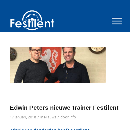
Edwin Peters nieuwe trainer Festilent
/
/
17 januari, 2018
in
Nieuws
door
Info