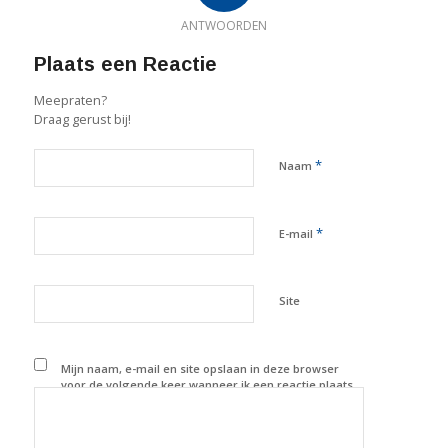
ANTWOORDEN
Plaats een Reactie
Meepraten?
Draag gerust bij!
*
Naam
*
E-mail
Site
Mijn naam, e-mail en site opslaan in deze browser
voor de volgende keer wanneer ik een reactie plaats.