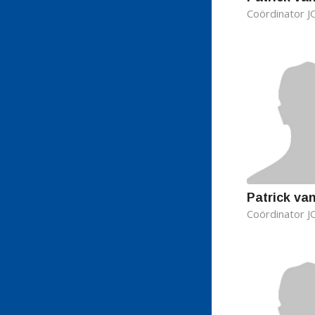
Coördinator 
Patrick van
Coördinator J