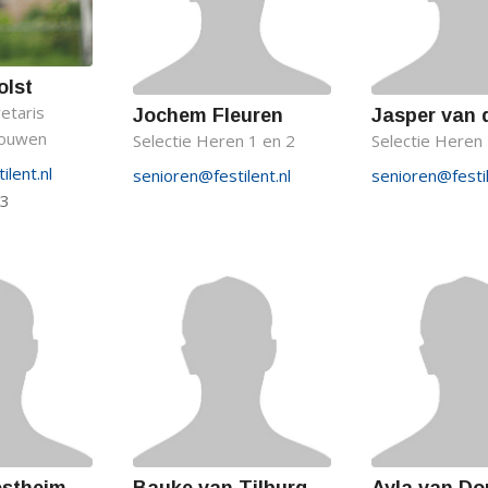
olst
etaris
Jochem Fleuren
Jasper van 
rouwen
Selectie Heren 1 en 2
Selectie Heren 
lent.nl
senioren@festilent.nl
senioren@festil
43