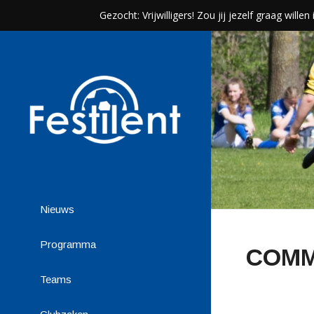
Gezocht: Vrijwilligers! Zou jij jezelf graag wil
Nieuws
Programma
COMM
Teams