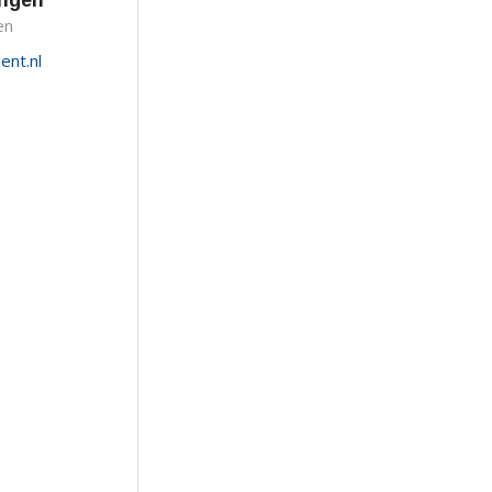
ongen
en
ent.nl