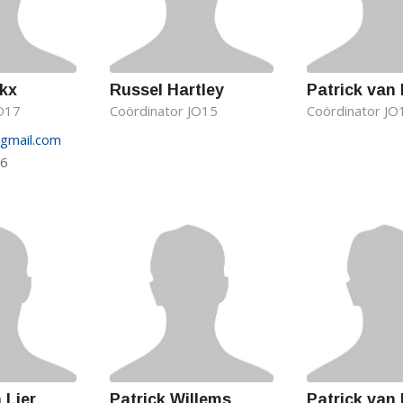
rkx
Russel Hartley
Patrick van 
JO17
Coördinator JO15
Coördinator JO
@gmail.com
96
 Lier
Patrick Willems
Patrick van 