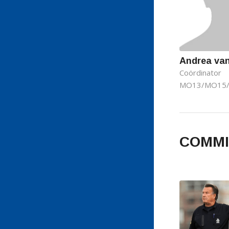
Andrea van
Coördinator
MO13/MO15
COMMI