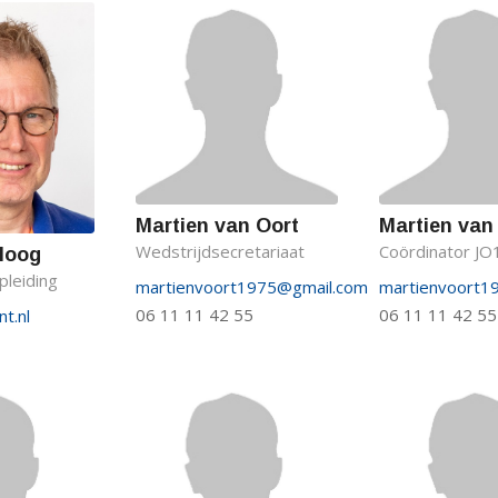
Martien van Oort
Martien van
Wedstrijdsecretariaat
Coördinator JO
Hoog
leiding
martienvoort1975@gmail.com
martienvoort1
06 11 11 42 55
06 11 11 42 55
t.nl