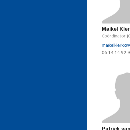
Maikel Kle
Coördinator 
maikelklerkx
06 14 14 92 
Patrick van