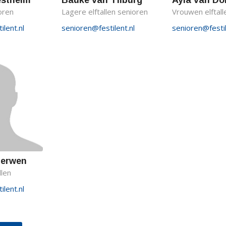
estheim
Bauke van Tilburg
Ayla van D
oren
Lagere elftallen senioren
Vrouwen elftall
lent.nl
senioren@festilent.nl
senioren@festil
Gerwen
llen
lent.nl