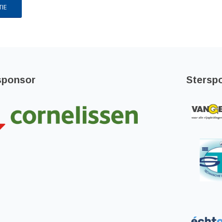
IE
sponsor
Stersp