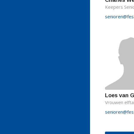
Charles W
Keepers Seni
senioren@festi
Loes van 
Vrouwen elfta
senioren@festi